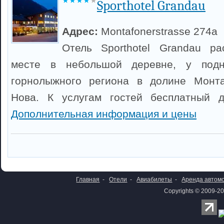
Sporthotel Grandau
Адрес:
Montafonerstrasse 274a
Отель Sporthotel Grandau р
месте в небольшой деревне, у подн
горнолыжного региона в долине Монт
Нова. К услугам гостей бесплатный д
Дополнительная информация и цены
Главная
-
Отели
-
Авиабилеты
-
Аренда автом
Copyrights © 2009-20