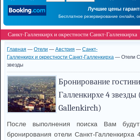
Лучшие цены гаран
Бесплатное резервирование онлайн, о
Санкт-Галленкирх и окрестности Санкт-Галленкирха
Главная
—
Отели
—
Австрия
—
Санкт-
Галленкирх и окрестности Санкт-Галленкирха
— Отели С
звезды
Бронирование гостини
Галленкирхе 4 звезды 
Gallenkirch)
После выполнения поиска Вам буду
бронирования отели Санкт-Галленкирха 