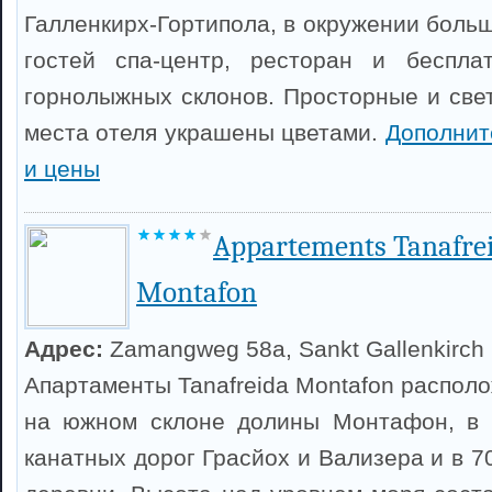
Галленкирх-Гортипола, в окружении больш
гостей спа-центр, ресторан и беспл
горнолыжных склонов. Просторные и св
места отеля украшены цветами.
Дополнит
и цены
Appartements Tanafre
Montafon
Адрес:
Zamangweg 58a, Sankt Gallenkirch
Апартаменты Tanafreida Montafon распол
на южном склоне долины Монтафон, в 
канатных дорог Грасйох и Вализера и в 7