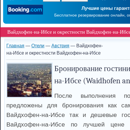
Лучшие цены гаран
Бесплатное резервирование онлайн, о
Вайдхофен-на-Ибсе и окрестности Вайдхофен-на-Ибс
Главная
—
Отели
—
Австрия
— Вайдхофен-
на-Ибсе и окрестности Вайдхофен-на-Ибсе
Бронирование гостини
на-Ибсе (Waidhofen an
После выполнения п
предложены для бронирования как са
Вайдхофен-на-Ибсе так и дешевые го
Вайдхофен-на-Ибсе по лучшей цене 