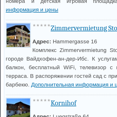
номера и детская игровая площад
информация и цены
Zimmervermietung Sto
Адрес:
Hammergasse 16
Комплекс Zimmervermietung St
городе Вайдхофен-ан-дер-Ибс. К услуга
балкон, бесплатный WiFi, телевизор с
терраса. В распоряжении гостей сад с п
барбекю.
Дополнительная информация и 
Kornihof
Адрес:
Luegstraße 64