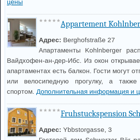
цены
Appartement Kohlnber
Адрес:
Berghofstraße 27
Апартаменты Kohlnberger рас
Вайдхофен-ан-дер-Ибс. Из окон открывае
апартаментах есть балкон. Гости могут о
или велосипедную прогулку, а также
спортом.
Дополнительная информация и 
Fruhstuckspension Sc
Адрес:
Ybbstorgasse, 3
Гостевой дом Schwarzer Bär р