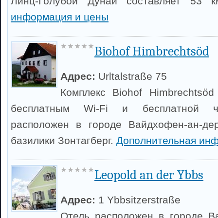
Линц-Голубой Дунай составляет 53 
информация и цены
Biohof Himbrechtsöd
Адрес:
Urltalstraße 75
Комплекс Biohof Himbrechtsö
бесплатным Wi-Fi и бесплатной ча
расположен в городе Вайдхофен-ан-дер
базилики Зонтагберг.
Дополнительная инф
Leopold an der Ybbs
Адрес:
1 Ybbsitzerstraße
Отель расположен в городе В