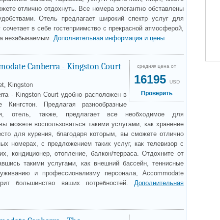
ожете отлично отдохнуть. Все номера элегантно обставлены
обствами. Отель предлагает широкий спектр услуг для
y сочетает в себе гостеприимство с прекрасной атмосферой,
ра незабываемым.
Дополнительная информация и цены
odate Canberra - Kingston Court
средняя цена от
16195
USD
et, Kingston
Проверить
ra - Kingston Court удобно расположен в
е Кингстон. Предлагая разнообразные
я, отель, также, предлагает все необходимое для
вы можете воспользоваться такими услугами, как хранение
место для курения, благодаря которым, вы сможете отлично
ых номерах, с предложением таких услуг, как телевизор с
х, кондиционер, отопление, балкон/терраса. Отдохните от
авшись такими услугами, как внешний бассейн, теннисные
луживанию и профессионализму персонала, Accommodate
ворит большинство ваших потребностей.
Дополнительная