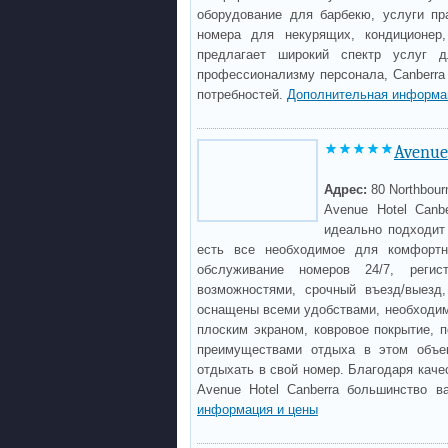
оборудование для барбекю, услуги пр
номера для некурящих, кондиционер
предлагает широкий спектр услуг 
профессионализму персонала, Canberra
потребностей.
Дополнительная информа
Avenue
Адрес:
80 Northbou
Avenue Hotel Canb
идеально подходит
есть все необходимое для комфортн
обслуживание номеров 24/7, регис
возможностями, срочный въезд/выезд
оснащены всеми удобствами, необходимы
плоским экраном, ковровое покрытие, 
преимуществами отдыха в этом объек
отдыхать в свой номер. Благодаря кач
Avenue Hotel Canberra большинство 
информация и цены