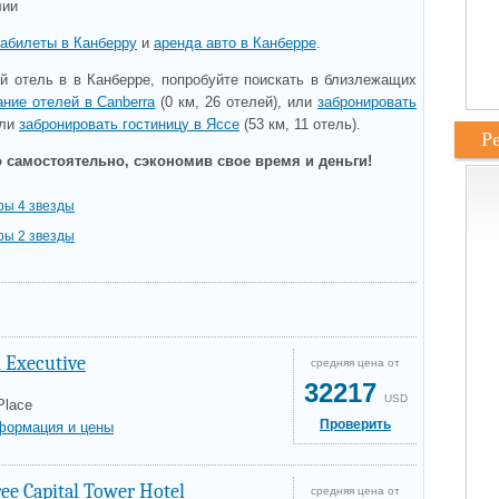
лии
абилеты в Канберру
и
аренда авто в Канберре
.
 отель в в Канберре, попробуйте поискать в близлежащих
ние отелей в Canberra
(0 км, 26 отелей), или
забронировать
или
забронировать гостиницу в Яссе
(53 км, 11 отель).
Р
 самостоятельно, сэкономив свое время и деньги!
ры 4 звезды
ры 2 звезды
 Executive
средняя цена от
32217
USD
Place
Проверить
формация и цены
ee Capital Tower Hotel
средняя цена от