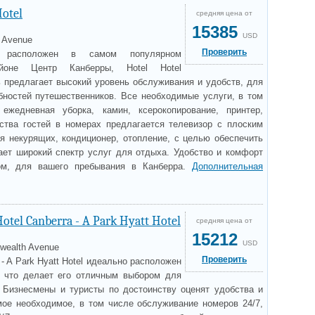
Hotel
средняя цена от
15385
USD
h Avenue
Проверить
 расположен в самом популярном
айоне Центр Канберры, Hotel Hotel
 предлагает высокий уровень обслуживания и удобств, для
ностей путешественников. Все необходимые услуги, в том
ежедневная уборка, камин, ксерокопирование, принтер,
ства гостей в номерах предлагается телевизор с плоским
ля некурящих, кондиционер, отопление, с целью обеспечить
ает широкий спектр услуг для отдыха. Удобство и комфорт
ом, для вашего пребывания в Канберра.
Дополнительная
otel Canberra - A Park Hyatt Hotel
средняя цена от
15212
USD
ealth Avenue
Проверить
a - A Park Hyatt Hotel идеально расположен
, что делает его отличным выбором для
 Бизнесмены и туристы по достоинству оценят удобства и
мое необходимое, в том числе обслуживание номеров 24/7,