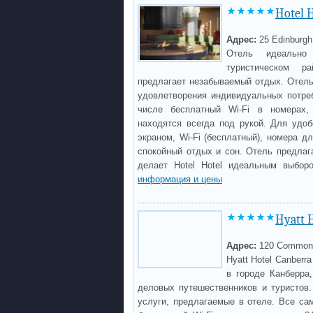
Hotel 
Адрес:
25 Edinburg
Отель идеально
туристическом р
предлагает незабываемый отдых. Отель
удовлетворения индивидуальных потреб
числе бесплатный Wi-Fi в номерах, 
находятся всегда под рукой. Для удоб
экраном, Wi-Fi (бесплатный), номера д
спокойный отдых и сон. Отель предлаг
делает Hotel Hotel идеальным выбор
информация и цены
Hyatt H
Адрес:
120 Commonw
Hyatt Hotel Canberr
в городе Канберра
деловых путешественников и туристов.
услуги, предлагаемые в отеле. Все са