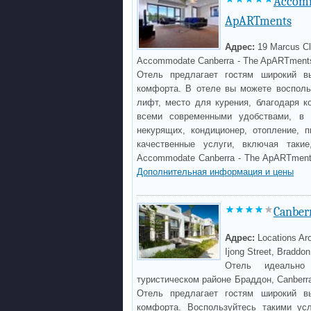
Accomm
ApARTments
Адрес:
19 Marcus Cl
Accommodate Canberra - The ApARTment
Отель предлагает гостям широкий в
комфорта. В отеле вы можете воспольз
лифт, место для курения, благодаря 
всеми современными удобствами, в 
некурящих, кондиционер, отопление,
качественные услуги, включая таки
Accommodate Canberra - The ApARTment
Дополнительная информация и цены
Canber
Адрес:
Locations Ar
Ijong Street, Braddon
Отель идеально
туристическом районе Браддон, Canberr
Отель предлагает гостям широкий в
комфорта. Воспользуйтесь такими усл