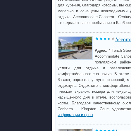
для курения, благодаря которым, вы см
мебелью и оснащены необходимыми уд
отдыха. Accommodate Canberra - Centur
что сделает ваше пребывание в Канбер
Accomm
Адрес:
4 Tench Stre
Accommodate Canber
популярном район
услуги для отдыха и развлечени
комфортабельного сна ночью. В отеле 
багажа, парковка, услуги прачечной, 
отдохнуть. Отдохните в комфортабельн
плоским экраном, номера для некурящи
насыщенного дня в отеле, воспользов
корты. Благодаря качественному обс
Canberra - Kingston Court удовлет
информация и цены