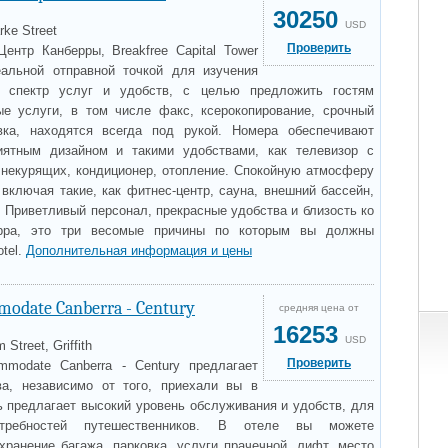
30250
USD
rke Street
Проверить
ентр Канберры, Breakfree Capital Tower
еальной отправной точкой для изучения
й спектр услуг и удобств, с целью предложить гостям
е услуги, в том числе факс, ксерокопирование, срочный
овка, находятся всегда под рукой. Номера обеспечивают
ятным дизайном и такими удобствами, как телевизор с
 некурящих, кондиционер, отопление. Спокойную атмосферу
включая такие, как фитнес-центр, сауна, внешний бассейн,
 Приветливый персонал, прекрасные удобства и близость ко
ерра, это три весомые причины по которым вы должны
otel.
Дополнительная информация и цены
odate Canberra - Century
средняя цена от
16253
USD
Street, Griffith
Проверить
mmodate Canberra - Century предлагает
а, независимо от того, приехали вы в
ь предлагает высокий уровень обслуживания и удобств, для
отребностей путешественников. В отеле вы можете
хранение багажа, парковка, услуги прачечной, лифт, место