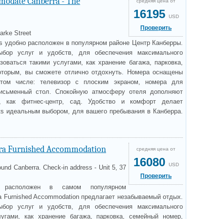
odate Canberra - The
средняя цена от
16195
USD
Проверить
arke Street
s удобно расположен в популярном районе Центр Канберры.
ыбор услуг и удобств, для обеспечения максимального
оваться такими услугами, как хранение багажа, парковка,
которым, вы сможете отлично отдохнуть. Номера оснащены
том числе: телевизор с плоским экраном, номера для
 письменный стол. Спокойную атмосферу отеля дополняют
е, как фитнес-центр, сад. Удобство и комфорт делает
s идеальным выбором, для вашего пребывания в Канберра.
ra Furnished Accommodation
средняя цена от
16080
USD
ound Canberra. Check-in address - Unit 5, 37
Проверить
 расположен в самом популярном
a Furnished Accommodation предлагает незабываемый отдых.
ыбор услуг и удобств, для обеспечения максимального
угами, как хранение багажа, парковка, семейный номер,