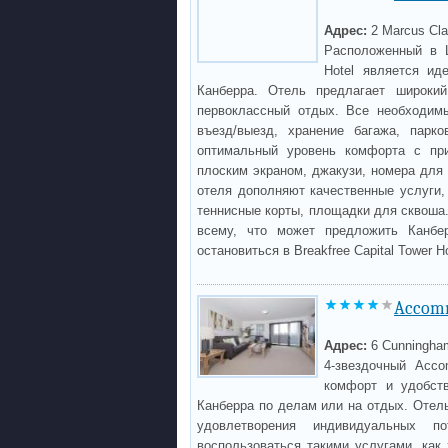
Адрес:
2 Marcus Cla
Расположенный в Ц
Hotel является ид
Канберра. Отель предлагает широки
первоклассный отдых. Все необходимы
въезд/выезд, хранение багажа, парк
оптимальный уровень комфорта с при
плоским экраном, джакузи, номера для
отеля дополняют качественные услуги, 
теннисные корты, площадки для сквоша.
всему, что может предложить Канб
остановиться в Breakfree Capital Tower H
Accomm
Адрес:
6 Cunningham 
4-звездочный Acco
комфорт и удобств
Канберра по делам или на отдых. Отел
удовлетворения индивидуальных п
воспользоваться такими услугами, как 