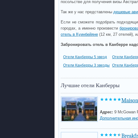
посольстве для получения визы Австра
Так же у нас представлены
дешевые ави
Если не сможете подобрать подходящий
городах, а именно произвести
бронирова
отель в Куинбейяне
(12 км, 27 отелей), 
Забронировать отель в Канберре надо
Отели Канберры 5 звезд
Отели Канбер
Отели Канберры 3 звезды
Отели Канбер
Лучшие отели Канберры
Maison
Адрес:
9 McGowan 
Дополнительная ин
Breakfr