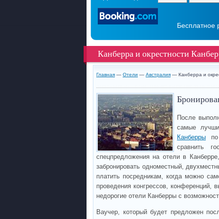
Бесплатное 
Канберра и окрестности Канбе
Главная
—
Отели
—
Австралия
— Канберра и окре
Бронирован
После выполн
самые лучши
Канберры
по 
сравнить го
спецпредложения на отели в Канберре
забронировать одноместный, двухместн
платить посредникам, когда можно сам
проведения конгрессов, конференций, в
недорогие отели Канберры с возможност
Ваучер, который будет предложен пос