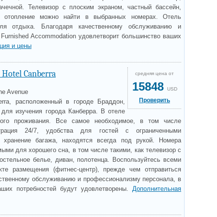
ачечной. Телевизор с плоским экраном, частный бассейн,
, отопление можно найти в выбранных номерах. Отель
для отдыха. Благодаря качественному обслуживанию и
 Furnished Accommodation удовлетворит большинство ваших
ция и цены
 Hotel Canberra
средняя цена от
15848
USD
rne Avenue
Проверить
erra, расположенный в городе Браддон,
 для изучения города Канберра. В отеле
ого проживания. Все самое необходимое, в том числе
трация 24/7, удобства для гостей с ограниченными
, хранение багажа, находятся всегда под рукой. Номера
ми для хорошего сна, в том числе такими, как телевизор с
постельное белье, диван, полотенца. Воспользуйтесь всеми
те размещения (фитнес-центр), прежде чем отправиться
ественному обслуживанию и профессионализму персонала, в
ваших потребностей будут удовлетворены.
Дополнительная