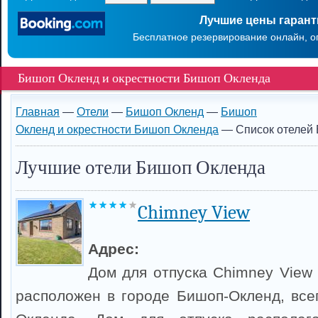
Лучшие цены гаран
Бесплатное резервирование онлайн, о
Бишоп Окленд и окрестности Бишоп Окленда
Главная
—
Отели
—
Бишоп Окленд
—
Бишоп
Окленд и окрестности Бишоп Окленда
— Список отелей 
Лучшие отели Бишоп Окленда
Chimney View
Адрес:
Дом для отпуска Chimney View 
расположен в городе Бишоп-Окленд, всег