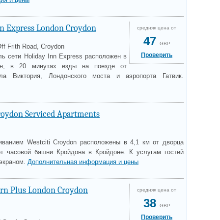
nn Express London Croydon
средняя цена от
47
GBP
Off Frith Road, Croydon
Проверить
ь сети Holiday Inn Express расположен в
он, в 20 минутах езды на поезде от
ала Виктория, Лондонского моста и аэропорта Гатвик.
roydon Serviced Apartments
ванием Westciti Croydon расположены в 4,1 км от дворца
т часовой башни Кройдона в Кройдоне. К услугам гостей
 экраном.
Дополнительная информация и цены
ern Plus London Croydon
средняя цена от
38
GBP
Проверить