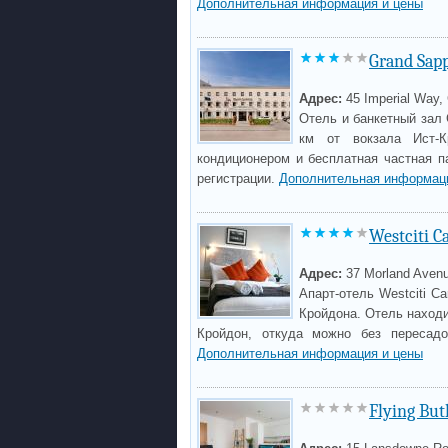
Дополнительная информация и цены
Grand Sap
Адрес:
45 Imperial Way,
Отель и банкетный зал 
км от вокзала Ист-К
кондиционером и бесплатная частная па
регистрации.
Дополнительная информац
Westciti C
Адрес:
37 Morland Aven
Апарт-отель Westciti C
Кройдона. Отель находи
Кройдон, откуда можно без пересадо
Дополнительная информация и цены
Flying But