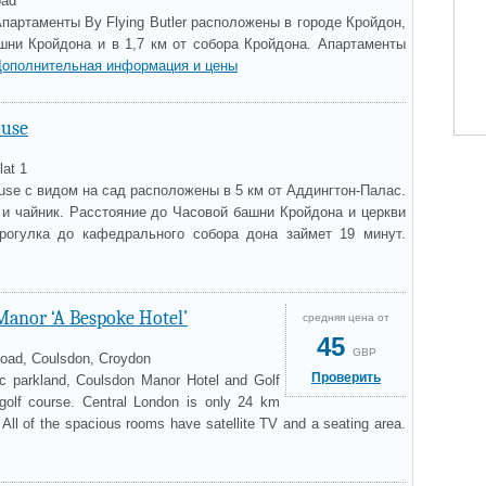
oad
партаменты By Flying Butler расположены в городе Кройдон,
ашни Кройдона и в 1,7 км от собора Кройдона. Апартаменты
Дополнительная информация и цены
use
lat 1
se с видом на сад расположены в 5 км от Аддингтон-Палас.
 и чайник. Расстояние до Часовой башни Кройдона и церкви
рогулка до кафедрального собора дона займет 19 минут.
anor ‘A Bespoke Hotel’
средняя цена от
45
GBP
oad, Coulsdon, Croydon
Проверить
lic parkland, Coulsdon Manor Hotel and Golf
golf course. Central London is only 24 km
 All of the spacious rooms have satellite TV and a seating area.