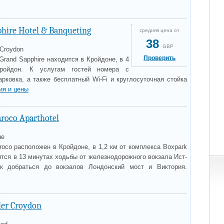
phire Hotel & Banqueting
средняя цена от
38
GBP
 Croydon
Проверить
Grand Sapphire находится в Кройдоне, в 4
ройдон. К услугам гостей номера с
рковка, а также бесплатный Wi-Fi и круглосуточная стойка
ия и цены
aroco Aparthotel
ue
aroco расположен в Кройдоне, в 1,2 км от комплекса Boxpark
тся в 13 минутах ходьбы от железнодорожного вокзала Ист-
к добраться до вокзалов Лондонский мост и Виктория.
ler Croydon