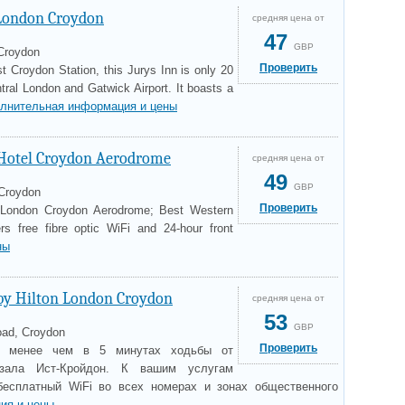
 London Croydon
средняя цена от
47
GBP
Croydon
Проверить
t Croydon Station, this Jurys Inn is only 20
tral London and Gatwick Airport. It boasts a
лнительная информация и цены
Hotel Croydon Aerodrome
средняя цена от
49
GBP
 Croydon
Проверить
e London Croydon Aerodrome; Best Western
ers free fibre optic WiFi and 24-hour front
ны
y Hilton London Croydon
средняя цена от
53
GBP
oad, Croydon
Проверить
я менее чем в 5 минутах ходьбы от
кзала Ист-Кройдон. К вашим услугам
 бесплатный WiFi во всех номерах и зонах общественного
ия и цены