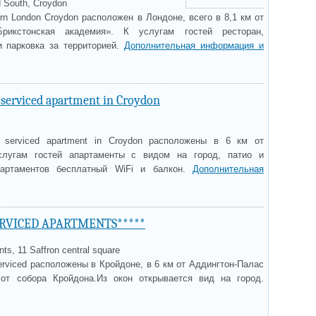
 South, Croydon
rn London Croydon расположен в Лондоне, всего в 8,1 км от
«Брикстонская академия». К услугам гостей ресторан,
и парковка за территорией.
Дополнительная информация и
serviced apartment in Croydon
s serviced apartment in Croydon расположены в 6 км от
слугам гостей апартаменты с видом на город, патио и
партаментов бесплатный WiFi и балкон.
Дополнительная
RVICED APARTMENTS*****
ts, 11 Saffron central square
viced расположены в Кройдоне, в 6 км от Аддингтон-Палас
т собора Кройдона.Из окон открывается вид на город.