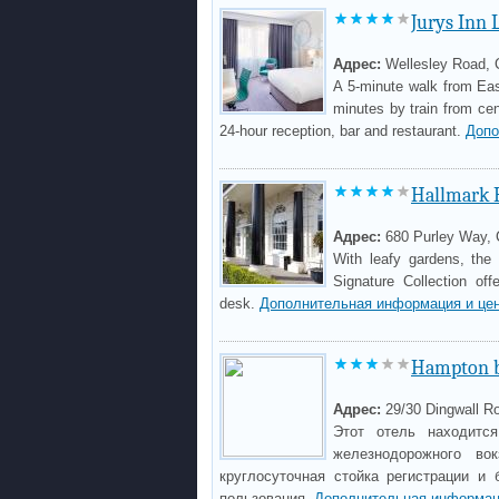
Jurys Inn
Адрес:
Wellesley Road, 
A 5-minute walk from Eas
minutes by train from cen
24-hour reception, bar and restaurant.
Допо
Hallmark 
Адрес:
680 Purley Way,
With leafy gardens, th
Signature Collection off
desk.
Дополнительная информация и це
Hampton b
Адрес:
29/30 Dingwall R
Этот отель находитс
железнодорожного во
круглосуточная стойка регистрации и
пользования.
Дополнительная информац