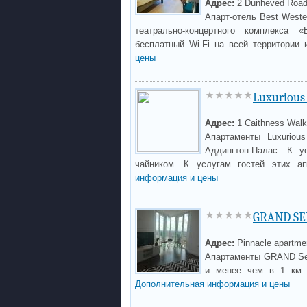
Адрес:
2 Dunheved Road
Апарт-отель Best Weste
театрально-концертного комплекса 
бесплатный Wi-Fi на всей территории 
цены
Luxurious 
Адрес:
1 Caithness Walk
Апартаменты Luxuriou
Аддингтон-Палас. К у
чайником. К услугам гостей этих а
информация и цены
GRAND SE
Адрес:
Pinnacle apartmen
Апартаменты GRAND Ser
и менее чем в 1 км о
Дополнительная информация и цены