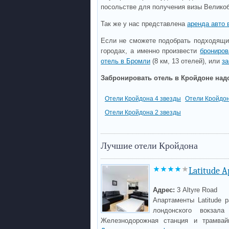
посольстве для получения визы Велико
Так же у нас представлена
аренда авто 
Если не сможете подобрать подходящий
городах, а именно произвести
брониров
отель в Бромли
(8 км, 13 отелей), или
за
Забронировать отель в Кройдоне надо
Отели Кройдона 4 звезды
Отели Кройдон
Отели Кройдона 2 звезды
Лучшие отели Кройдона
Latitude 
Адрес:
3 Altyre Road
Апартаменты Latitude 
лондонского вокзала
Железнодорожная станция и трамвай