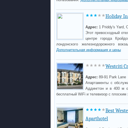
Holiday I
Адрес:
1 Priddy's Yard, 
Этот превосходный отел
центре города Кройд
лондонского железнодорожного вокз
Дополнительная информация и цены
Westciti C
Адрес:
89-91 Park Lane
Апартаменты с обслужи
Аддингтон и в 400 м о
бесплатный WiFi и телевизор с плоским
Best West
Aparthotel