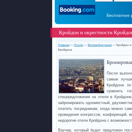
Бесплатное 
Кройдон и окрестности Кройдо
Главная
—
Отели
—
Великобритания
— Кройдон и 
Кройдона
Бронирован
После выполн
самые лучши
Кройдона по
сравнить го
спецпредложения на отели в Кройдоне
забронировать одноместный, двухместн
платить посредникам, когда можно сам
проведения конгрессов, конференций, в
недорогие отели Кройдона с возможност
Ваучер, который будет предложен пос