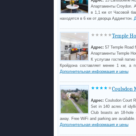
Адрес:
15 Lansdowne R
Апартаменты Croydon. А
в 1,1 км от Часовой б
находятся в 6 км от дворца Аддингтон.
Temple Ho
Адрес:
57 Temple Road f
Апартаменты Temple Hou
К услугам гостей патио
Кройдона составляет менее 1 км, а п
Дополнительная информация и цены
Coulsdon M
Адрес:
Coulsdon Court R
Set in 140 acres of idyl
Club boasts an 18-hole 
away. Free WiFi and parking are available.
Дополнительная информация и цены