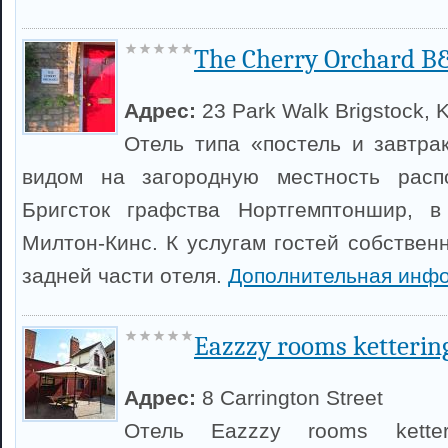
The Cherry Orchard B
Адрес:
23 Park Walk Brigstock, K
Отель типа «постель и завтрак
видом на загородную местность расп
Бригсток графства Нортгемптоншир, 
Милтон-Кинс. К услугам гостей собствен
задней части отеля.
Дополнительная инф
Eazzzy rooms ketterin
Адрес:
8 Carrington Street
Отель Eazzzy rooms kette