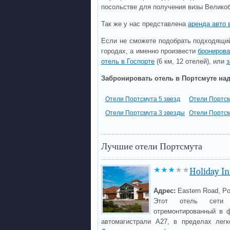
посольстве для получения визы Велико
Так же у нас представлена
аренда авто 
Если не сможете подобрать подходящий
городах, а именно произвести
бронирова
отель в Госпорте
(6 км, 12 отелей), или
з
Забронировать отель в Портсмуте над
Отели Портсмута 5 звезд
Отели Портсм
Отели Портсмута 3 звезды
Отели Портсм
Лучшие отели Портсмута
Holiday I
Адрес:
Eastern Road, P
Этот отель сети 
отремонтированный в 
автомагистрали A27, в пределах лег