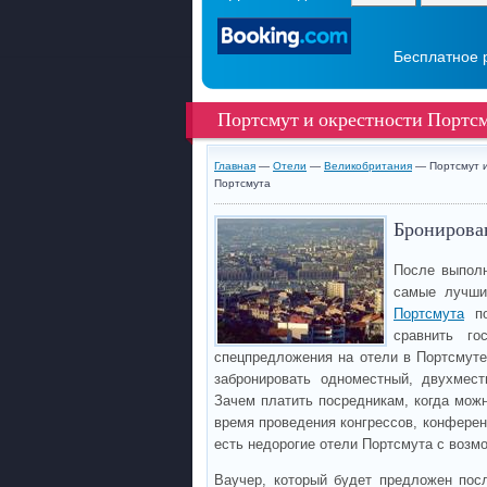
Бесплатное 
Портсмут и окрестности Портс
Главная
—
Отели
—
Великобритания
— Портсмут и
Портсмута
Бронирован
После выполн
самые лучши
Портсмута
по
сравнить го
спецпредложения на отели в Портсмуте
забронировать одноместный, двухмес
Зачем платить посредникам, когда мож
время проведения конгрессов, конференц
есть недорогие отели Портсмута с возм
Ваучер, который будет предложен пос