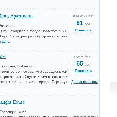
Quay Apartments
средняя цена от
81
GBP
Portsmouth
Проверить
Quay находятся в городе Портсмут, в 300
Роуз. На территории обустроена частная
и цены
tel
средняя цена от
65
GBP
 Southsea, Portsmouth
Проверить
т величественное здание в эдвардианском
напротив парка Саутси Коммон, всего в 5
набережной и пляжа города Портсмут.
Дополнительная
nnaught House
Connaught House