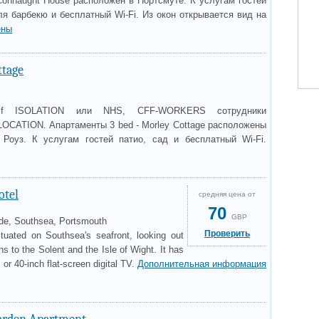
 Connaught House расположен в Портсмуте. К услугам гостей
я барбекю и бесплатный Wi-Fi. Из окон открывается вид на
ены
ttage
elf ISOLATION или NHS, CFF-WORKERS сотрудники
OCATION. Апартаменты 3 bed - Morley Cottage расположены
Роуз. К услугам гостей патио, сад и бесплатный Wi-Fi.
otel
средняя цена от
70
GBP
de, Southsea, Portsmouth
Проверить
tuated on Southsea's seafront, looking out
s to the Solent and the Isle of Wight. It has
or 40-inch flat-screen digital TV.
Дополнительная информация