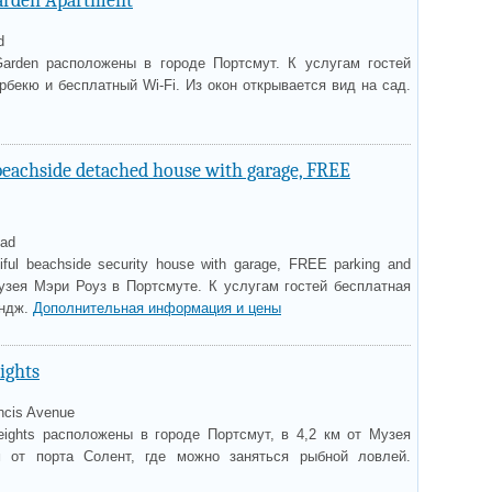
arden Apartment
d
arden расположены в городе Портсмут. К услугам гостей
бекю и бесплатный Wi-Fi. Из окон открывается вид на сад.
beachside detached house with garage, FREE
oad
ful beachside security house with garage, FREE parking and
Музея Мэри Роуз в Портсмуте. К услугам гостей бесплатная
ундж.
Дополнительная информация и цены
ights
ancis Avenue
eights расположены в городе Портсмут, в 4,2 км от Музея
 от порта Солент, где можно заняться рыбной ловлей.