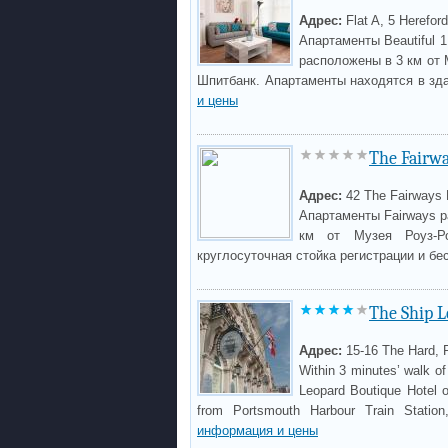
Адрес:
Flat A, 5 Herefor
Апартаменты Beautiful 1
расположены в 3 км от М
Шпитбанк. Апартаменты находятся в зда
и цены
The Fairw
Адрес:
42 The Fairways 
Апартаменты Fairways р
км от Музея Роуз-Ро
круглосуточная стойка регистрации и бе
The Ship L
Адрес:
15-16 The Hard, 
Within 3 minutes’ walk o
Leopard Boutique Hotel o
from Portsmouth Harbour Train Statio
информация и цены