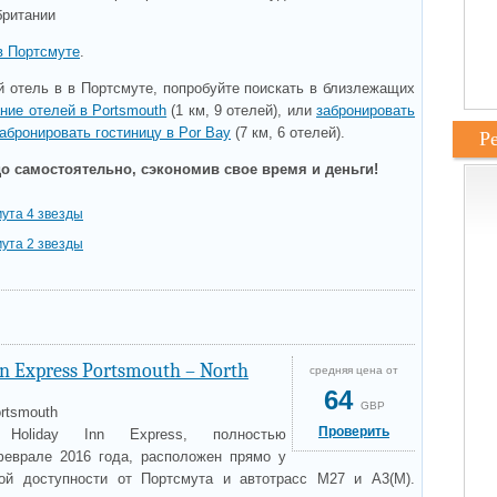
британии
в Портсмуте
.
 отель в в Портсмуте, попробуйте поискать в близлежащих
ние отелей в Portsmouth
(1 км, 9 отелей), или
забронировать
абронировать гостиницу в Por Bay
(7 км, 6 отелей).
Р
о самостоятельно, сэкономив свое время и деньги!
ута 4 звезды
ута 2 звезды
nn Express Portsmouth – North
средняя цена от
64
GBP
ortsmouth
Проверить
Holiday Inn Express, полностью
феврале 2016 года, расположен прямо у
кой доступности от Портсмута и автотрасс M27 и A3(M).