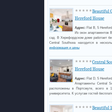
Beautiful 
Hereford House
Адрес:
Flat B, 5 Herefor
Из окон апартаментов Br
сад. В Херефордском доме работает бес
Central Southsea находится в неско
информация и цены
Central So
Hereford House
Адрес:
Flat D, 5 Herefor
Апартаменты Central So
расположены в Портсмуте, всего в 1
университета. К услугам гостей бесплат
Beautiful