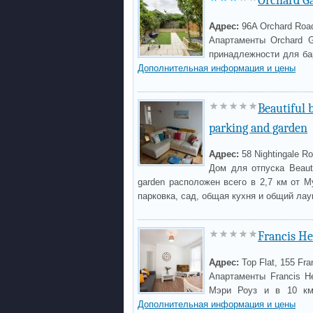
Orchard G
Адрес:
96A Orchard Roa
Апартаменты Orchard G
принадлежности для бар
Дополнительная информация и цены
Beautiful 
parking and garden
Адрес:
58 Nightingale R
Дом для отпуска Beauti
garden расположен всего в 2,7 км от 
парковка, сад, общая кухня и общий ла
Francis He
Адрес:
Top Flat, 155 Fr
Апартаменты Francis H
Мэри Роуз и в 10 км
Дополнительная информация и цены