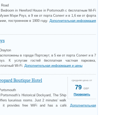
d Road
 Bedroom in Hereford House in Portsmouth с бесплатным Wi-Fi
узея Мэри Роуз, в 9 км от порта Солент и в 1,6 км от форта
нии, построенном в 1900 году.
Дополнительная информация
ays
Drayton
асположены в городе Портсмут, в 5 км от порта Солент и в 7
уз. К услугам гостей бесплатная частная парковка,
сплатный Wi-Fi.
Дополнительная информация и цены
eopard Boutique Hotel
средняя цена от
79
GBP
Portsmouth
Проверить
f Portsmouth’s Historical Dockyard, The Ship
ffers luxurious rooms. Just 2 minutes’ walk
n, it provides free WiFi and has a café.
Дополнительная