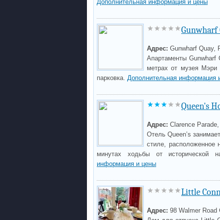
Дополнительная информация и цены
Gunwharf 
Адрес:
Gunwharf Quay, 
Апартаменты Gunwharf 
метрах от музея Мэри 
парковка.
Дополнительная информация 
Queen's Ho
Адрес:
Clarence Parade,
Отель Queen’s занимае
стиле, расположенное 
минутах ходьбы от исторической 
информация и цены
Little Co
Адрес:
98 Walmer Road 