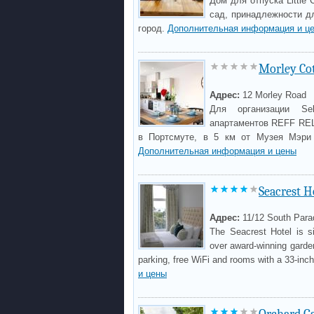
Дом для отпуска Little
сад, принадлежности дл
город.
Дополнительная информация и ц
Morley Co
Адрес:
12 Morley Road
Для организации S
апартаментов REFF REL
в Портсмуте, в 5 км от Музея Мэри 
Дополнительная информация и цены
Seacrest H
Адрес:
11/12 South Para
The Seacrest Hotel is si
over award-winning garden
parking, free WiFi and rooms with a 33-inch 
и цены