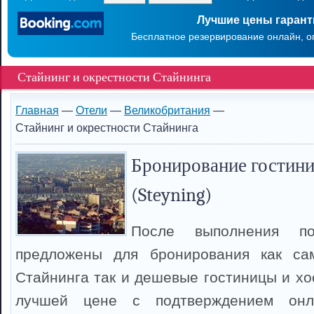
Лучшие цены гаран
Бесплатное резервирование онлайн, о
Стайнинг и окрестности Стайнинга
Главная
—
Отели
—
Великобритания
—
Стайнинг и окрестности Стайнинга
Бронирование гостини
(Steyning)
После выполнения п
предложены для бронирования как са
Стайнинга так и дешевые гостиницы и хо
лучшей цене с подтверждением онл