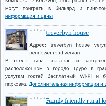
Комплекс 12 Kel Avon, Truro расположен в
могут поиграть в бильярд и пинг-по
информация и цены
treverbyn house
Адрес:
treverbyn house very
pendower road veryan
В отеле типа «постель и завтрак» 
расположенном в городе Труро в гра
услугам гостей бесплатный Wi-Fi и б
парковка.
Дополнительная информация и 
Family friendly rural l