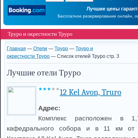
Лучшие цены гаран
Бесплатное резервирование онлайн, о
Труро и окрестности Труро
Главная
—
Отели
—
Труро
—
Труро и
окрестности Труро
— Список отелей Труро стр. 3
Лучшие отели Труро
12 Kel Avon, Truro
Адрес:
Комплекс расположен в 1
кафедрального собора и в 11 км от 