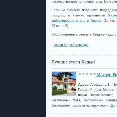
посольстве для получения визы Венгрии
Если не сможете подобрать подходящи
городах, а именно произвести
брон
забронировать отель в Apetlon
(13 км, 
28 отелей).
Забронировать отель в Хедькё надо с
Отели Хедькё 3 звезды
Лучшие отели Хедькё
Marben Pa
Адрес:
Alsószer u.1., H
Гостевой дом Marben 
парка Ферте-Ханшаг,
бесплатный WiFi, бесплатный конди
бесплатная парковка на территории.
Доп