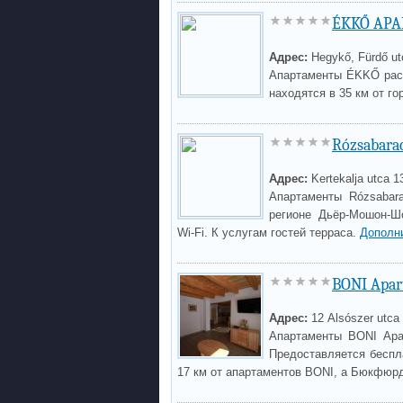
ÉKKŐ AP
Адрес:
Hegykő, Fürdő ut
Апартаменты ÉKKŐ расп
находятся в 35 км от г
Rózsabara
Адрес:
Kertekalja utca 1
Апартаменты Rózsabar
регионе Дьёр-Мошон-Ш
Wi-Fi. К услугам гостей терраса.
Дополн
BONI Apa
Адрес:
12 Alsószer utca
Апартаменты BONI Apa
Предоставляется беспла
17 км от апартаментов BONI, а Бюкфюр