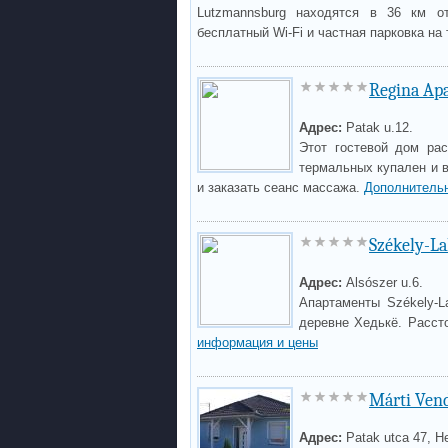
Lutzmannsburg находятся в 36 км от
бесплатный Wi-Fi и частная парковка на
Regina Ap
Адрес:
Patak u.12.
Этот гостевой дом ра
термальных купален и в
и заказать сеанс массажа.
Дополнитель
Székely-L
Адрес:
Alsószer u.6.
Апартаменты Székely-L
деревне Хедькё. Расст
информация и цены
Márti Ven
Адрес:
Patak utca 47, H