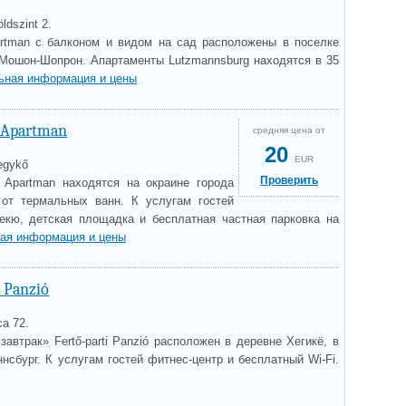
ldszint 2.
rtman с балконом и видом на сад расположены в поселке
-Мошон-Шопрон. Апартаменты Lutzmannsburg находятся в 35
ьная информация и цены
 Apartman
средняя цена от
20
EUR
Hegykő
Проверить
 Apartman находятся на окраине города
 от термальных ванн. К услугам гостей
екю, детская площадка и бесплатная частная парковка на
ая информация и цены
i Panzió
ca 72.
завтрак» Fertő-parti Panzió расположен в деревне Хегикё, в
нсбург. К услугам гостей фитнес-центр и бесплатный Wi-Fi.