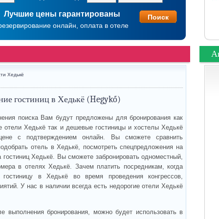
Лучшие цены гарантированы
резервирование онлайн, оплата в отеле
А
ти Хедькё
ие гостиниц в Хедькё (Hegykő)
ения поиска Вам будут предложены для бронирования как
 отели Хедькё так и дешевые гостиницы и хостелы Хедькё
ене с подтверждением онлайн. Вы сможете сравнить
подобрать отель в Хедькё, посмотреть спецпредложения на
а гостиниц Хедькё. Вы сможете забронировать одноместный,
мера в отелях Хедькё. Зачем платить посредникам, когда
 гостиницу в Хедькё во время проведения конгрессов,
иятий. У нас в наличии всегда есть недорогие отели Хедькё
ле выполнения бронирования, можно будет использовать в