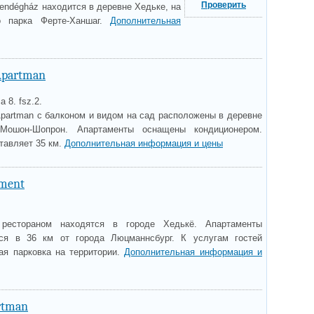
Проверить
Vendégház находится в деревне Хедьке, на
го парка Ферте-Ханшаг.
Дополнительная
Apartman
 8. fsz.2.
Apartman с балконом и видом на сад расположены в деревне
-Мошон-Шопрон. Апартаменты оснащены кондиционером.
тавляет 35 км.
Дополнительная информация и цены
tment
рестораном находятся в городе Хедькё. Апартаменты
тся в 36 км от города Люцманнсбург. К услугам гостей
ная парковка на территории.
Дополнительная информация и
rtman