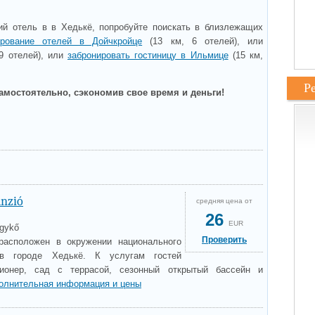
й отель в в Хедькё, попробуйте поискать в близлежащих
ирование отелей в Дойчкройце
(13 км, 6 отелей), или
9 отелей), или
забронировать гостиницу в Ильмице
(15 км,
Р
амостоятельно, сэкономив свое время и деньги!
nzió
средняя цена от
26
EUR
egykő
Проверить
расположен в окружении национального
 в городе Хедькё. К услугам гостей
ционер, сад с террасой, сезонный открытый бассейн и
олнительная информация и цены