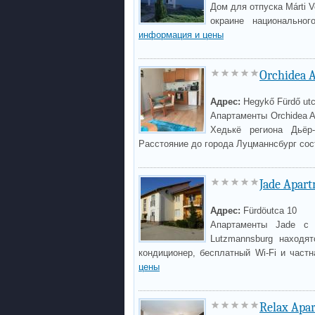
Дом для отпуска Márti 
окраине национально
информация и цены
Orchidea 
Адрес:
Hegykő Fürdő utca
Апартаменты Orchidea 
Хедькё региона Дьёр
Расстояние до города Луцманнсбург сос
Jade Apar
Адрес:
Fürdöutca 10
Апартаменты Jade с 
Lutzmannsburg находя
кондиционер, бесплатный Wi-Fi и част
цены
Relax Apa