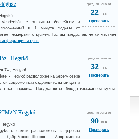
ndégház
средняя цена от
22
EUR
 Hegykő
Проверить
 Vendégház с открытым бассейном и
асположенный в 1 минуте ходьбы от
агает номерами с кухней. Гостям предоставляется частная
 информация и цены
Ház - Hegykő
средняя цена от
32
EUR
ca 74., Hegykő
Проверить
otel - Hegykő расположен на берегу озера
остей современный оздоровительный центр
платная парковка. Предлагаются блюда изысканной кухни.
RTMAN Hegykő
средняя цена от
90
EUR
, Hegykő
Проверить
gykő с садом расположены в деревне
Дьёр-Мошон-Шопрон. Апартаменты