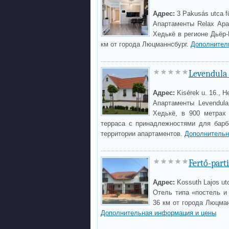
Адрес:
3 Pakusás utca fö
Апартаменты Relax Apa
Хедькё в регионе Дьёр
км от города Люцманнсбург.
Дополнител
Levendula
Адрес:
Kisérek u. 16., 
Апартаменты Levendula
Хедькё, в 900 метрах
терраса с принадлежностями для барб
территории апартаментов.
Дополнительн
Fertő-part
Адрес:
Kossuth Lajos ut
Отель типа «постель и 
36 км от города Люцман
Дополнительная информация и цены