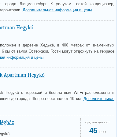
 города Люцманнсбург. К услугам гостей кондиционер,
 территории.
Дополнительная информация и цены
artman Hegykő
сположен в деревне Хедькё, в 400 метрах от знаменитых
 6 км от замка Эстерхази. Гости могут отдохнуть на террасе
ная информация и цены
ak Apartman Hegykő
ak Hegykő с террасой и бесплатным Wi-Fi расположены в
ояние до города Шопрон составляет 19 км.
Дополнительная
dégház
средняя цена от
45
EUR
egykő