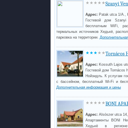
Szanyi Ve
Адрес:
Patak utca 1/A.,
Гостевой дом Szanyi
бесплатным WiFi, р
термальных источников Хедькё, распол
парковка на территории.
Дополнительная
Tornácos 
Адрес:
Kossuth Lajos ut
Гостевой дом Tornácos H
Нойзидль. К услугам г
с бассейном, бесплатный Wi-Fi и бес
Дополнительная информация и цены
BONI APA
Адрес:
Alsószer utca 14
Апартаменты BONI He
Хедькё в регионе 