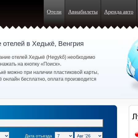
Отели
Авиабилеты
Аренда авто
 отелей в Хедькё, Венгрия
ание отелей Хедькё (Hegykő) необходимо
 нажать на кнопку «Поиск».
ькё можно при наличии пластиковой карты,
ё онлайн бесплатно, оплата производится
Дата отъезда