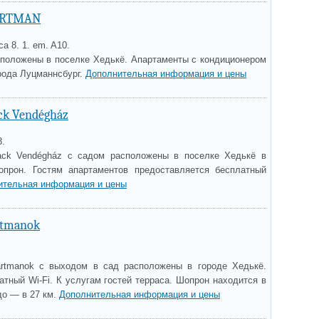
ARTMAN
ca 8. 1. em. A10.
оложены в поселке Хедькё. Апартаменты с кондиционером
орода Луцманнсбург.
Дополнительная информация и цены
ck Vendégház
3.
ack Vendégház с садом расположены в поселке Хедькё в
опрон. Гостям апартаментов предоставляется бесплатный
ительная информация и цены
rtmanok
rtmanok с выходом в сад расположены в городе Хедькё.
тный Wi-Fi. К услугам гостей терраса. Шопрон находится в
до — в 27 км.
Дополнительная информация и цены