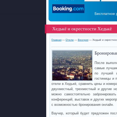
Бесплатное 
Хедькё и окрестности Хедькё
Главная
—
Отели
—
Венгрия
— Хедькё и окрестнос
Бронирован
После выполн
самые лучшие
по лучшей ц
гостиницы и 
отели в Хедькё, сравнить цены и номер
двухместный, трехместный и другие но
можно самостоятельно забронировать
конференций, выставок и других меропр
с возможностью бронирования онлайн.
Ваучер, который будет предложен пос