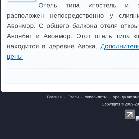
Отель типа «постель и за
расположен непосредственно у слиян
Авонмор. С общего балкона отеля откры
Авонбег и Авонмор. Этот отель типа «
находится в деревне Авока.
Дополнител
цены
Главная
-
Отели
-
Авиабилеты
-
Аренда автом
Copyrights © 2009-20