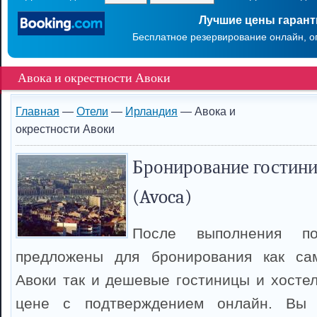
Лучшие цены гаран
Бесплатное резервирование онлайн, о
Авока и окрестности Авоки
Главная
—
Отели
—
Ирландия
— Авока и
окрестности Авоки
Бронирование гостини
(Avoca)
После выполнения п
предложены для бронирования как са
Авоки так и дешевые гостиницы и хосте
цене с подтверждением онлайн. Вы 