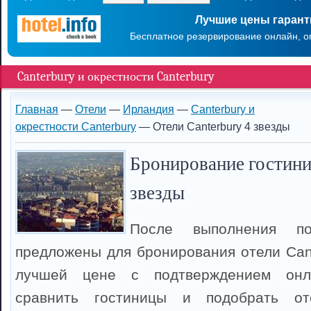
Лучшие цены гаран
Бесплатное резервирование онлайн, о
Canterbury и окрестности Canterbury
Главная
—
Отели
—
Ирландия
—
Canterbury и
окрестности Canterbury
— Отели Canterbury 4 звезды
Бронирование гостиниц
звезды
После выполнения п
предложены для бронирования отели Cant
лучшей цене с подтверждением онл
сравнить гостиницы и подобрать оте