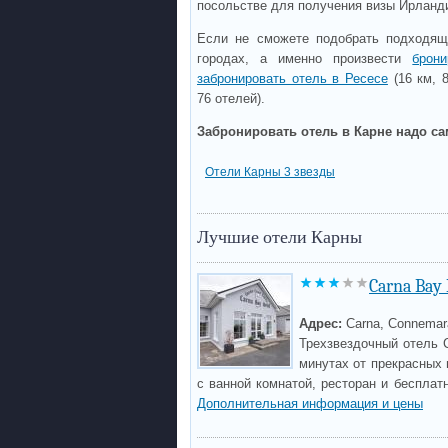
посольстве для получения визы Ирланд
Если не сможете подобрать подходящ
городах, а именно произвести
брон
забронировать отель в Ресесе
(16 км, 
76 отелей).
Забронировать отель в Карне надо са
Отели Карны 3 звезды
Лучшие отели Карны
Carna Bay 
Адрес:
Carna, Connemar
Трехзвездочный отель 
минутах от прекрасных 
с ванной комнатой, ресторан и беспла
Дополнительная информация и цены