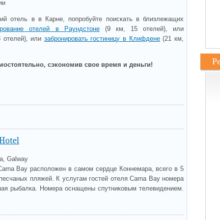
ии
ий отель в в Карне, попробуйте поискать в близлежащих
ирование отелей в Раундстоне
(9 км, 15 отелей), или
8 отелей), или
забронировать гостиницу в Клифдене
(21 км,
Р
мостоятельно, сэкономив свое время и деньги!
Hotel
a, Galway
Carna Bay расположен в самом сердце Коннемара, всего в 5
песчаных пляжей. К услугам гостей отеля Carna Bay номера
тная рыбалка. Номера оснащены спутниковым телевидением.