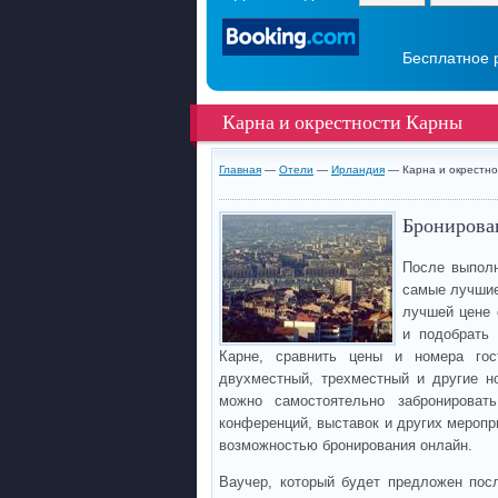
Бесплатное 
Карна и окрестности Карны
Главная
—
Отели
—
Ирландия
— Карна и окрестно
Бронирован
После выполн
самые лучшие
лучшей цене 
и подобрать
Карне, сравнить цены и номера гос
двухместный, трехместный и другие н
можно самостоятельно забронироват
конференций, выставок и других меропри
возможностью бронирования онлайн.
Ваучер, который будет предложен пос