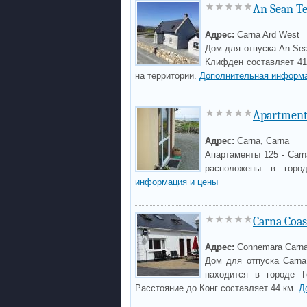
An Sean T
Адрес:
Carna Ard West
Дом для отпуска An Sea
Клифден составляет 41 
на территории.
Дополнительная информа
Apartment 
Адрес:
Carna, Carna
Апартаменты 125 - Carn
расположены в горо
информация и цены
Carna Coas
Адрес:
Connemara Carn
Дом для отпуска Carna
находится в городе 
Расстояние до Конг составляет 44 км.
Д