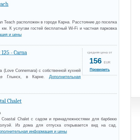
each
n Teach расположен в городе Карна. Расстояние до поселка
км. К услугам гостей бесплатный Wi-Fi и частная парковка
ция и цены
125 - Carna
средняя цена от
156
EUR
Проверить
a (Love Connemara) с собственной кухней
де Глынск, в Карне.
Дополнительная
tal Chalet
a
 Coastal Chalet с садом и принадлежностями для барбекю
Голуэй. Из дома для отпуска открывается вид на сад.
ополнительная информация и цены