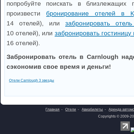
попробуйте поискать в близлежащих 
произвести
бронирование отелей в К
14 отелей), или
забронировать отел
10 отелей), или
забронировать гостиницу
16 отелей).
Забронировать отель в Carnlough над
сэкономив свое время и деньги!
Отели Carnlough 3 звезды
Главная
-
Отели
-
Авиабилеты
-
Аренда автом
Copyrights © 2009-20