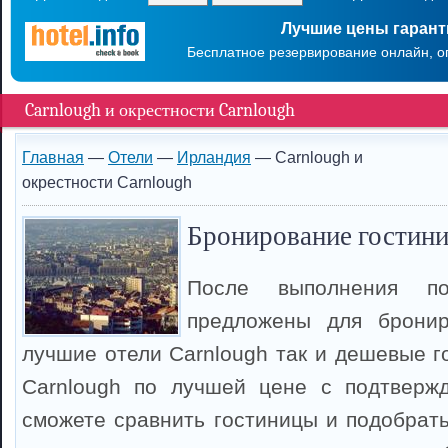
Лучшие цены гаран
Бесплатное резервирование онлайн, о
Carnlough и окрестности Carnlough
Главная
—
Отели
—
Ирландия
— Carnlough и
окрестности Carnlough
Бронирование гостини
После выполнения п
предложены для брони
лучшие отели Carnlough так и дешевые г
Carnlough по лучшей цене с подтверж
сможете сравнить гостиницы и подобрать