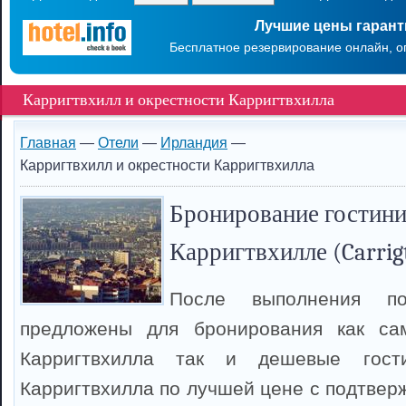
Лучшие цены гаран
Бесплатное резервирование онлайн, о
Карригтвхилл и окрестности Карригтвхилла
Главная
—
Отели
—
Ирландия
—
Карригтвхилл и окрестности Карригтвхилла
Бронирование гостини
Карригтвхилле (Carrig
После выполнения п
предложены для бронирования как са
Карригтвхилла так и дешевые гост
Карригтвхилла по лучшей цене с подтвер