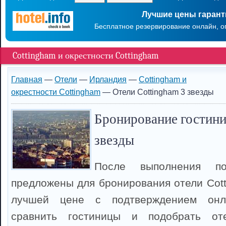
Лучшие цены гаран
Бесплатное резервирование онлайн, о
Cottingham и окрестности Cottingham
Главная
—
Отели
—
Ирландия
—
Cottingham и
окрестности Cottingham
— Отели Cottingham 3 звезды
Бронирование гостини
звезды
После выполнения п
предложены для бронирования отели Cott
лучшей цене с подтверждением онл
сравнить гостиницы и подобрать оте