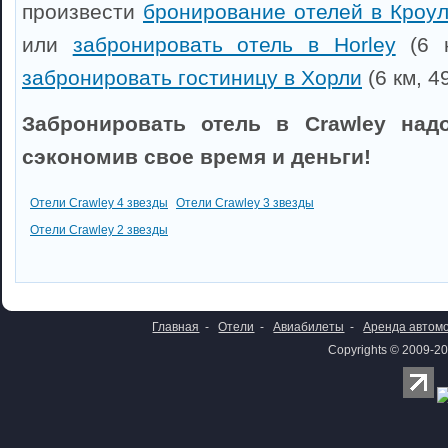
произвести
бронирование отелей в Кроу
или
забронировать отель в Horley
(6 к
забронировать гостиницу в Хорли
(6 км, 4
Забронировать отель в Crawley надо
сэкономив свое время и деньги!
Отели Crawley 4 звезды
Отели Crawley 3 звезды
Отели Crawley 2 звезды
Главная
-
Отели
-
Авиабилеты
-
Аренда автом
Copyrights © 2009-20