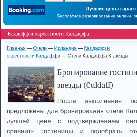
Лучшие цены гаран
Бесплатное резервирование онлайн, о
Калдафф и окрестности Калдаффа
Главная
—
Отели
—
Ирландия
—
Калдафф и
окрестности Калдаффа
— Отели Калдаффа 3 звезды
Бронирование гостини
звезды (Culdaff)
После выполнения п
предложены для бронирования отели Ка
лучшей цене с подтверждением онл
сравнить гостиницы и подобрать о