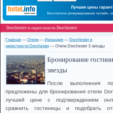
Лучшие цены гаран
Бесплатное резервирование онлайн, о
Dorchester и окрестности Dorchester
Главная
—
Отели
—
Ирландия
—
Dorchester и
окрестности Dorchester
— Отели Dorchester 3 звезды
Бронирование гостиниц
звезды
После выполнения п
предложены для бронирования отели Dorc
лучшей цене с подтверждением онл
сравнить гостиницы и подобрать оте