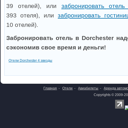
39 отелей), или
забронировать отель
393 отеля), или
забронировать гостини
10 отелей).
Забронировать отель в Dorchester над
сэкономив свое время и деньги!
Отели Dorchester 4 звезды
Главная
-
Отели
-
Авиабилеты
-
Аренда автом
Copyrights © 2009-20