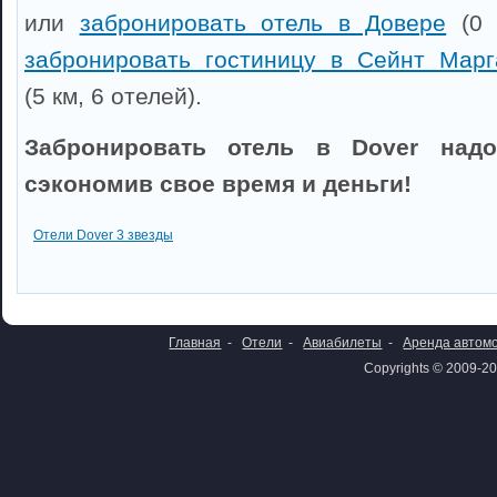
или
забронировать отель в Довере
(0 
забронировать гостиницу в Сейнт Мар
(5 км, 6 отелей).
Забронировать отель в Dover надо
сэкономив свое время и деньги!
Отели Dover 3 звезды
Главная
-
Отели
-
Авиабилеты
-
Аренда автом
Copyrights © 2009-20