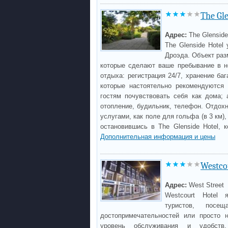
The Gl
Адрес:
The Glenside
The Glenside Hotel
Дроэда. Объект раз
которые сделают ваше пребывание в 
отдыха: регистрация 24/7, хранение баг
которые настоятельно рекомендуются
гостям почувствовать себя как дома; 
отопление, будильник, телефон. Отдох
услугами, как поле для гольфа (в 3 км)
остановившись в The Glenside Hotel, 
Дополнительная информация и цены
Westco
Адрес:
West Street
Westcourt Hotel
туристов, пос
достопримечательностей или просто 
уровень обслуживания и удобств,