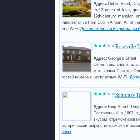
Адрес:
Dublin Road, Dro
In 12 acres of lush, gr
19th-century mansion o
minutes’ drive from Dublin Airport. All of 
free WiFi.
Дополнительная информация и
Roseville 
Адрес:
George's Street
Отель типа «постель и 
м от храма Святого Ол
гостей номера с бесплатным Wi-Fi.
Допо
Scholars 
Адрес:
King Street, Dro
Построенный в 1867 го
вкусом отремонтирова
исторический шарм с витражами и высо
цены