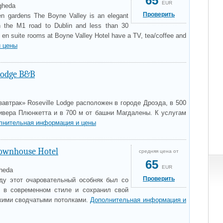
65
EUR
gheda
Проверить
een gardens The Boyne Valley is an elegant
n the M1 road to Dublin and less than 30
the en suite rooms at Boyne Valley Hotel have a TV, tea/coffee and
 цены
Lodge B&B
завтрак» Roseville Lodge расположен в городе Дроэда, в 500
ивера Плюнкетта и в 700 м от башни Магдалены. К услугам
лнительная информация и цены
Townhouse Hotel
средняя цена от
65
EUR
gheda
Проверить
ду этот очаровательный особняк был со
н в современном стиле и сохранил свой
кими сводчатыми потолками.
Дополнительная информация и