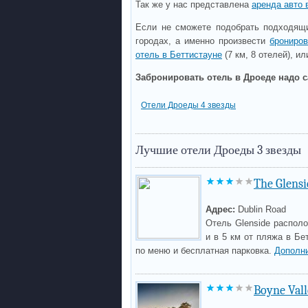
Так же у нас представлена
аренда авто 
Если не сможете подобрать подходящи
городах, а именно произвести
брониро
отель в Беттистауне
(7 км, 8 отелей), и
Забронировать отель в Дроеде надо с
Отели Дроеды 4 звезды
Лучшие отели Дроеды 3 звезды
The Glensi
Адрес:
Dublin Road
Отель Glenside располо
и в 5 км от пляжа в Бе
по меню и бесплатная парковка.
Дополн
Boyne Vall