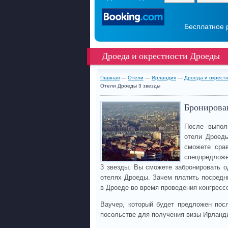
Бесплатное 
Дроеда и окрестности Дроеды
Главная
—
Отели
—
Ирландия
—
Дроеда и окрест
Отели Дроеды 3 звезды
Бронирован
После выпол
отели Дроед
сможете срав
спецпредложе
3 звезды. Вы сможете забронировать о
отелях Дроеды. Зачем платить посредн
в Дроеде во время проведения конгресс
Ваучер, который будет предложен пос
посольстве для получения визы Ирланд