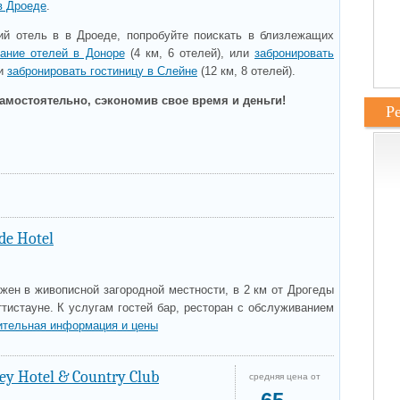
в Дроеде
.
й отель в в Дроеде, попробуйте поискать в близлежащих
вание отелей в Доноре
(4 км, 6 отелей), или
забронировать
ли
забронировать гостиницу в Слейне
(12 км, 8 отелей).
амостоятельно, сэкономив свое время и деньги!
Р
de Hotel
жен в живописной загородной местности, в 2 км от Дрогеды
ттистауне. К услугам гостей бар, ресторан с обслуживанием
ительная информация и цены
ey Hotel & Country Club
средняя цена от