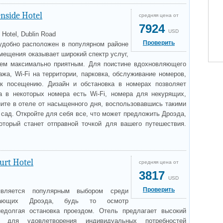
enside Hotel
средняя цена от
7924
USD
 Hotel, Dublin Road
Проверить
 удобно расположен в популярном районе
мещения оказывает широкий спектр услуг,
нем максимально приятным. Для поистине вдохновляющего
ажа, Wi-Fi на территории, парковка, обслуживание номеров,
 к посещению. Дизайн и обстановка в номерах позволяет
а в некоторых номера есть Wi-Fi, номера для некурящих,
ните в отеле от насыщенного дня, воспользовавшись такими
, сад. Откройте для себя все, что может предложить Дроэда,
который станет отправной точкой для вашего путешествия.
urt Hotel
средняя цена от
3817
USD
Проверить
 является популярным выбором среди
ещающих Дроэда, будь то осмотр
недолгая остановка проездом. Отель предлагает высокий
 для удовлетворения индивидуальных потребностей