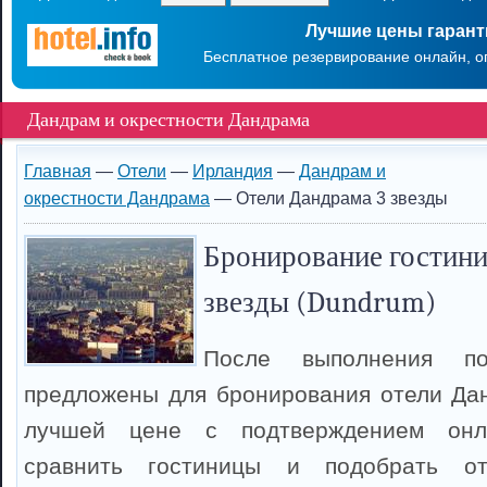
Лучшие цены гаран
Бесплатное резервирование онлайн, о
Дандрам и окрестности Дандрама
Главная
—
Отели
—
Ирландия
—
Дандрам и
окрестности Дандрама
— Отели Дандрама 3 звезды
Бронирование гостини
звезды (Dundrum)
После выполнения п
предложены для бронирования отели Да
лучшей цене с подтверждением онл
сравнить гостиницы и подобрать о