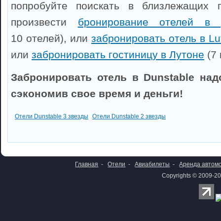
попробуйте поискать в близлежащих 
произвести
бронирование отелей в 
10 отелей), или
забронировать отель в Lu
или
забронировать гостиницу в Лутоне
(7 
Забронировать отель в Dunstable над
сэкономив свое время и деньги!
Отели Dunstable 3 звезды
Отели Dunstable 2 звезды
Главная
-
Отели
-
Авиабилеты
-
Аренда автом
Copyrights © 2009-20