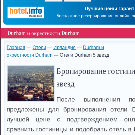
Лучшие цены гаран
Бесплатное резервирование онлайн, о
Durham и окрестности Durham
Главная
—
Отели
—
Ирландия
—
Durham и
окрестности Durham
— Отели Durham 5 звезд
Бронирование гостини
звезд
После выполнения п
предложены для бронирования отели 
лучшей цене с подтверждением онл
сравнить гостиницы и подобрать отель в