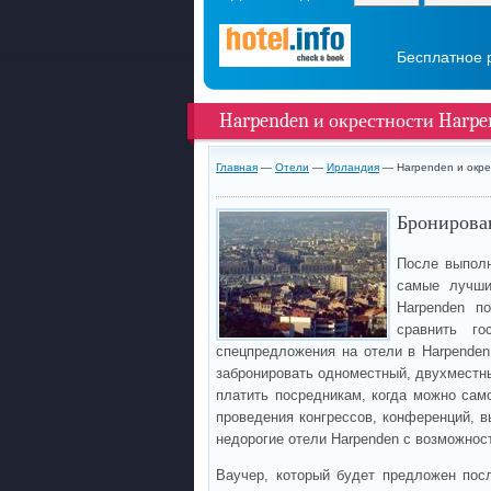
Бесплатное 
Harpenden и окрестности Harpe
Главная
—
Отели
—
Ирландия
— Harpenden и окре
Бронирова
После выполн
самые лучши
Harpenden п
сравнить го
спецпредложения на отели в Harpenden
забронировать одноместный, двухместны
платить посредникам, когда можно сам
проведения конгрессов, конференций, в
недорогие отели Harpenden с возможнос
Ваучер, который будет предложен пос