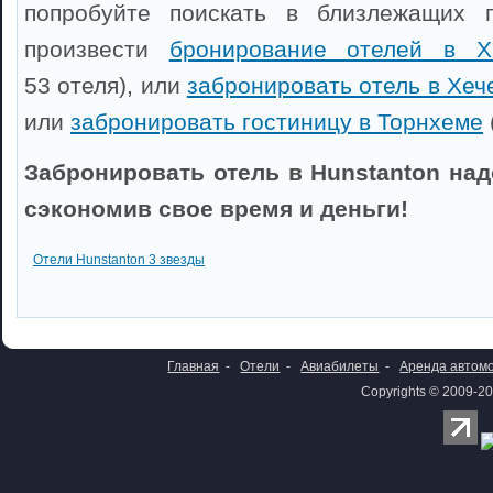
попробуйте поискать в близлежащих 
произвести
бронирование отелей в Х
53 отеля), или
забронировать отель в Хеч
или
забронировать гостиницу в Торнхеме
Забронировать отель в Hunstanton над
сэкономив свое время и деньги!
Отели Hunstanton 3 звезды
Главная
-
Отели
-
Авиабилеты
-
Аренда автом
Copyrights © 2009-20