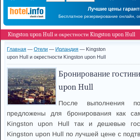
Лучшие цены гаран
Бесплатное резервирование онлайн, о
Kingston upon Hull и окрестности Kingston upon Hull
Главная
—
Отели
—
Ирландия
— Kingston
upon Hull и окрестности Kingston upon Hull
Бронирование гостини
upon Hull
После выполнения п
предложены для бронирования как са
Kingston upon Hull так и дешевые го
Kingston upon Hull по лучшей цене с под