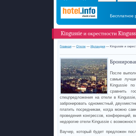
Бесплатное 
Kingussie и окрестности Kinguss
Главная
—
Отели
—
Ирландия
— Kingussie и окрес
Бронирован
После выполн
самые лучши
Kingussie п
сравнить го
спецпредложения на отели в Kingussie
забронировать одноместный, двухместны
платить посредникам, когда можно сам
проведения конгрессов, конференций, в
недорогие отели Kingussie с возможнос
Ваучер, который будет предложен пос