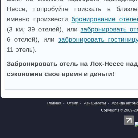
Нессе, попробуйте поискать в близл
именно произвести
бронирование отеле
(3 км, 39 отелей), или
забронировать от
6 отелей), или
забронировать гостиниц
11 отель).
Забронировать отель на Лох-Нессе над
сэкономив свое время и деньги!
Главная
-
Отели
-
Авиабилеты
-
Аренда автом
Copyrights © 2009-20