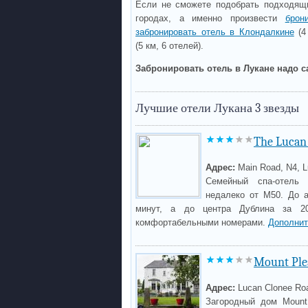
Если не сможете подобрать подходящи
городах, а именно произвести
брон
забронировать отель в Клондалкине
(4
(5 км, 6 отелей).
Забронировать отель в Лукане надо с
Лучшие отели Лукана 3 звезды
The Lucan
Адрес:
Main Road, N4, 
Семейный спа-отель 
недалеко от M50. До 
минут, а до центра Дублина за 20
комфортабельными номерами.
Дополнит
Mount Ple
Адрес:
Lucan Clonee Ro
Загородный дом Mount