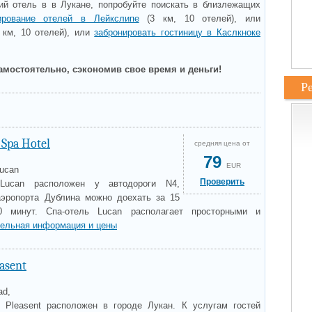
й отель в в Лукане, попробуйте поискать в близлежащих
ирование отелей в Лейкслипе
(3 км, 10 отелей), или
 км, 10 отелей), или
забронировать гостиницу в Каслкноке
амостоятельно, сэкономив свое время и деньги!
Р
 Spa Hotel
средняя цена от
79
EUR
Lucan
Проверить
Lucan расположен у автодороги N4,
аэропорта Дублина можно доехать за 15
 минут. Спа-отель Lucan располагает просторными и
ельная информация и цены
asent
ad,
 Pleasent расположен в городе Лукан. К услугам гостей