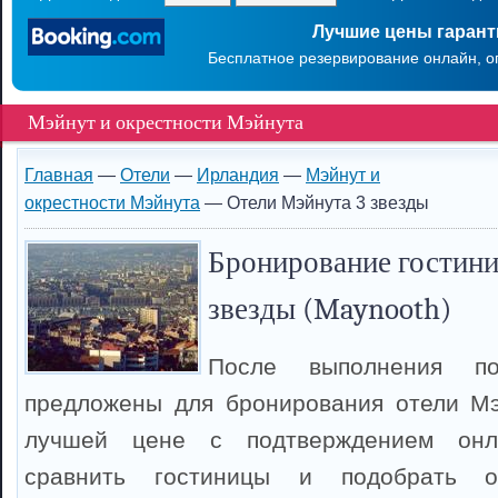
Лучшие цены гаран
Бесплатное резервирование онлайн, о
Мэйнут и окрестности Мэйнута
Главная
—
Отели
—
Ирландия
—
Мэйнут и
окрестности Мэйнута
— Отели Мэйнута 3 звезды
Бронирование гостини
звезды (Maynooth)
После выполнения п
предложены для бронирования отели Мэ
лучшей цене с подтверждением онл
сравнить гостиницы и подобрать о