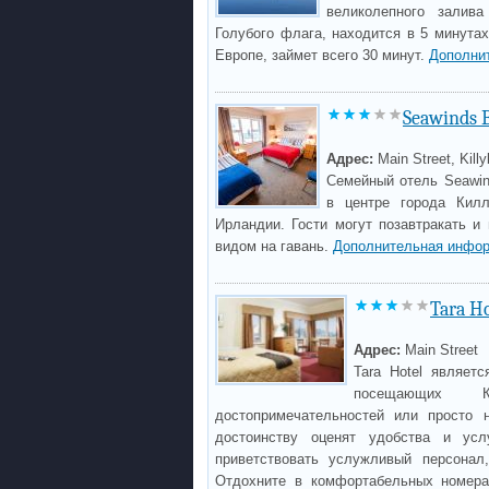
великолепного залив
Голубого флага, находится в 5 минутах
Европе, займет всего 30 минут.
Дополни
Seawinds B
Адрес:
Main Street, Kill
Семейный отель Seawin
в центре города Килл
Ирландии. Гости могут позавтракать 
видом на гавань.
Дополнительная инфор
Tara Ho
Адрес:
Main Street
Tara Hotel являет
посещающих 
достопримечательностей или просто 
достоинству оценят удобства и усл
приветствовать услужливый персонал
Отдохните в комфортабельных номерах