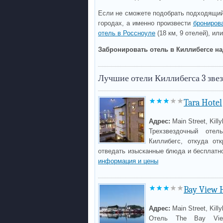
Если не сможете подобрать подходящий
городах, а именно произвести
брониров
отель в Россноуле
(18 км, 9 отелей), ил
Забронировать отель в Киллибегсе на
Лучшие отели Киллибегса 3 зве
Tara Hotel
Адрес:
Main Street, Kill
Трехзвездочный отел
Киллибегс, откуда от
отведать изысканные блюда и бесплатн
информация и цены
Bay View H
Адрес:
Main Street, Kill
Отель The Bay Vie