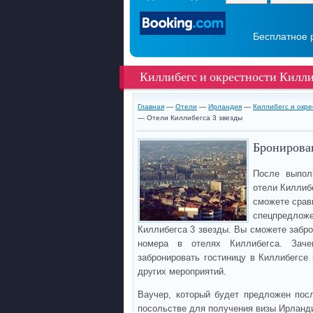
Бесплатное 
Киллибегс и окрестности Килли
Главная
—
Отели
—
Ирландия
—
Киллибегс и окр
— Отели Киллибегса 3 звезды
Бронирован
После выпол
отели Киллиб
сможете срав
спецпредложе
Киллибегса 3 звезды. Вы сможете забр
номера в отелях Киллибегса. Заче
забронировать гостиницу в Киллибегсе
других мероприятий.
Ваучер, который будет предложен пос
посольстве для получения визы Ирланд