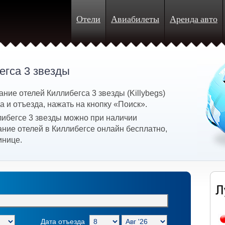
Отели
Авиабилеты
Аренда авто
егса 3 звезды
ние отелей Киллибегса 3 звезды (Killybegs)
 и отъезда, нажать на кнопку «Поиск».
либегсе 3 звезды можно при наличии
ание отелей в Киллибегсе онлайн бесплатно,
инице.
Дата отъезда