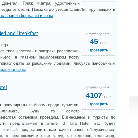
а Донегал. Пляж Финтра, удостоенный
 езды от отеля. Поездка до утесов Слив-Лиг, крупнейших в
тельная информация и цены
ed and Breakfast
средняя цена от
45
EUR
ybegs
Проверить
ds типа «постель и завтрак» расположен
ибегс, в главном рыболовецком порту
и понаблюдать за рыбацкими лодками, любуясь панорамным
мация и цены
tel
средняя цена от
4107
USD
Проверить
ся популярным выбором среди туристов,
Киллибегс, будь то осмотр
недолгая остановка проездом. Бизнесмены и туристы по
уги, предлагаемые в отеле. В Tara Hotel, вас будет
, готовый предоставить вам качественное обслуживание.
, с предложением таких услуг, как телефон, телевизор,