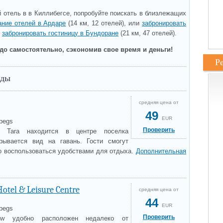
 отель в в Киллибегсе, попробуйте поискать в близлежащих
ание отелей в Ардаре
(14 км, 12 отелей), или
забронировать
и
забронировать гостиницу в Бундоране
(21 км, 47 отелей).
до самостоятельно, сэкономив свое время и деньги!
Р
зды
средняя цена от
49
EUR
ybegs
Проверить
ь Tara находится в центре поселка
крывается вид на гавань. Гости смогут
о воспользоваться удобствами для отдыха.
Дополнительная
otel & Leisure Centre
средняя цена от
44
EUR
ybegs
Проверить
w удобно расположен недалеко от