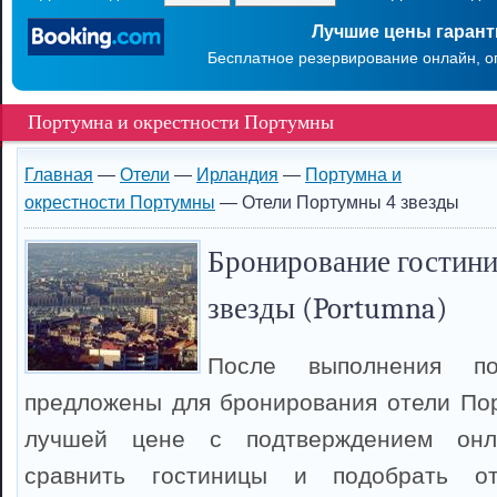
Лучшие цены гаран
Бесплатное резервирование онлайн, о
Портумна и окрестности Портумны
Главная
—
Отели
—
Ирландия
—
Портумна и
окрестности Портумны
— Отели Портумны 4 звезды
Бронирование гостини
звезды (Portumna)
После выполнения п
предложены для бронирования отели По
лучшей цене с подтверждением онл
сравнить гостиницы и подобрать о