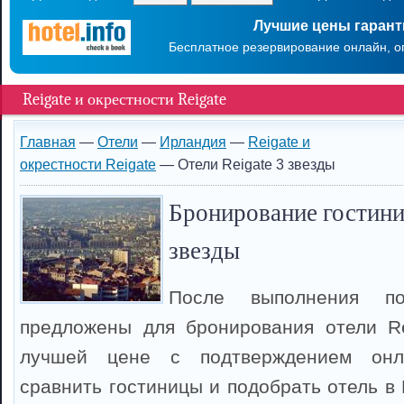
Лучшие цены гаран
Бесплатное резервирование онлайн, о
Reigate и окрестности Reigate
Главная
—
Отели
—
Ирландия
—
Reigate и
окрестности Reigate
— Отели Reigate 3 звезды
Бронирование гостиниц
звезды
После выполнения п
предложены для бронирования отели Re
лучшей цене с подтверждением онл
сравнить гостиницы и подобрать отель в 