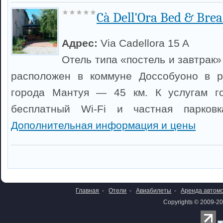
Cà Dell'Ora Bed & Brea
Адрес:
Via Cadellora 15 A
Отель типа «постель и завтрак»
расположен в коммуне Доссобуоно в р
города Мантуя — 45 км. К услугам го
бесплатный Wi-Fi и частная парковк
Дополнительная информация и цены
Главная
-
Отели
-
Авиабилеты
-
Аренда автом
Copyrights © 2009-20