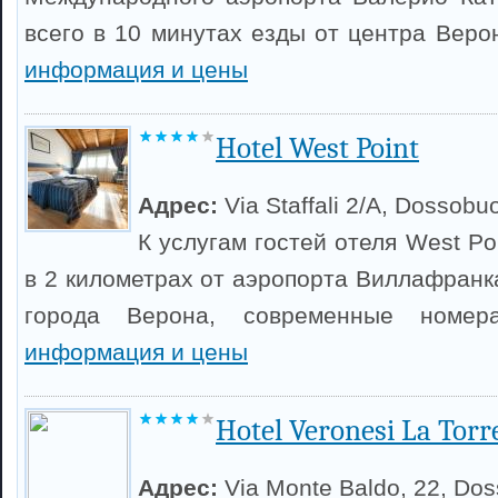
всего в 10 минутах езды от центра Вер
информация и цены
Hotel West Point
Адрес:
Via Staffali 2/A, Dossobu
К услугам гостей отеля West Po
в 2 километрах от аэропорта Виллафранка
города Верона, современные номе
информация и цены
Hotel Veronesi La Torr
Адрес:
Via Monte Baldo, 22, Do