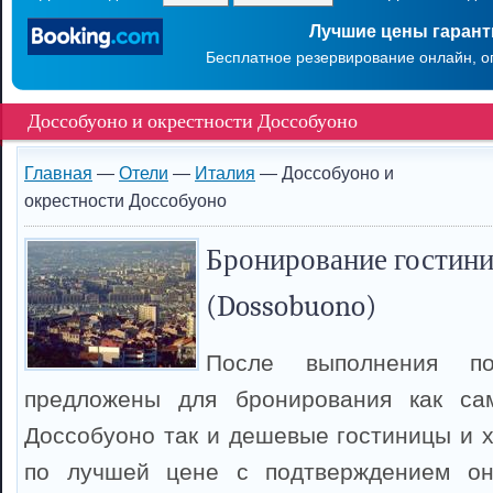
Лучшие цены гаран
Бесплатное резервирование онлайн, о
Доссобуоно и окрестности Доссобуоно
Главная
—
Отели
—
Италия
— Доссобуоно и
окрестности Доссобуоно
Бронирование гостини
(Dossobuono)
После выполнения п
предложены для бронирования как са
Доссобуоно так и дешевые гостиницы и 
по лучшей цене с подтверждением он