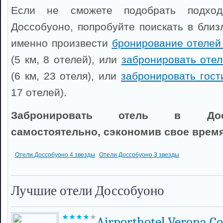
Если не сможете подобрать подхо
Доссобуоно, попробуйте поискать в близ
именно произвести
бронирование отелей 
(5 км, 8 отелей), или
забронировать оте
(6 км, 23 отеля), или
забронировать гост
17 отелей).
Забронировать отель в Дос
самостоятельно, сэкономив свое время
Отели Доссобуоно 4 звезды
Отели Доссобуоно 3 звезды
Лучшие отели Доссобуоно
Airporthotel Verona C