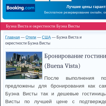
Лучшие цены гаран
Бесплатное резервирование онлайн, о
Буэна Виста и окрестности Буэна Висты
Главная
—
Отели
—
США
— Буэна Виста и
окрестности Буэна Висты
Бронирование гостини
(Buena Vista)
После выполнения п
предложены для бронирования как са
Буэна Висты так и дешевые гостиниц
Висты по лучшей цене с подтвержд