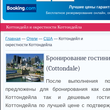
Лучшие цены гаран
Бесплатное резервирование онлайн, о
Коттондейл и окрестности Коттондейла
Главная
—
Отели
—
США
— Коттондейл и
окрестности Коттондейла
Бронирование гостини
(Cottondale)
После выполнения п
предложены для бронирования как са
Коттондейла так и дешевые гост
Коттондейла по лучшей цене с подтвер