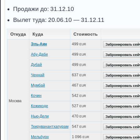
Продажи до: 31.12.10
Вылет туда: 20.06.10 — 31.12.11
Откуда
Куда
Стоимость
Эль-Аин
499
EUR
Абу-Даби
499
EUR
Дубай
499
EUR
Ченнай
637
EUR
Мумбай
467
EUR
Кочин
542
EUR
Москва
Кожикоде
527
EUR
Нью-Дели
470
EUR
Тхируванантхапурам
547
EUR
Мельбурн
1 096
EUR