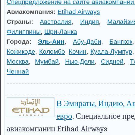
Спецпредложение на сайте авиакомпании 
Авиакомпания:
Etihad Airways
Страны:
Австралия
,
Индия
,
Малайзи
Филиппины
,
Шри-Ланка
Города:
Эль-Аин
,
Абу-Даби
,
Бангкок
Кожикоде
,
Коломбо
,
Кочин
,
Куала-Лумпур
Москва
,
Мумбай
,
Нью-Дели
,
Сидней
,
Т
Ченнай
В Эмираты, Индию, Ав
евро
. Специальное пр
авиакомпании Etihad Airways