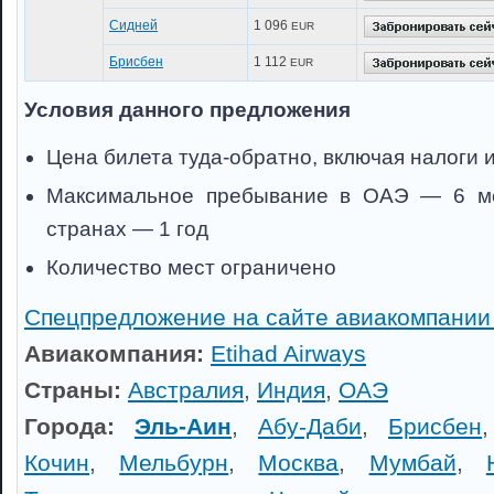
Сидней
1 096
EUR
Брисбен
1 112
EUR
Условия данного предложения
Цена билета туда-обратно, включая налоги 
Максимальное пребывание в ОАЭ — 6 ме
странах — 1 год
Количество мест ограничено
Спецпредложение на сайте авиакомпании 
Авиакомпания:
Etihad Airways
Страны:
Австралия
,
Индия
,
ОАЭ
Города:
Эль-Аин
,
Абу-Даби
,
Брисбен
Кочин
,
Мельбурн
,
Москва
,
Мумбай
,