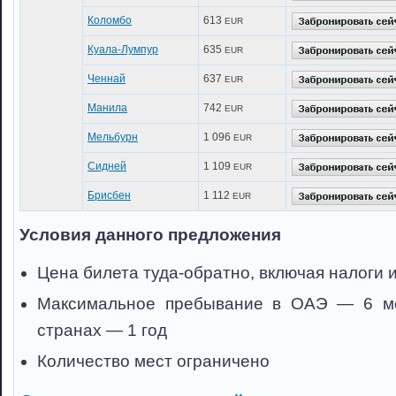
Коломбо
613
EUR
Куала-Лумпур
635
EUR
Ченнай
637
EUR
Манила
742
EUR
Мельбурн
1 096
EUR
Сидней
1 109
EUR
Брисбен
1 112
EUR
Условия данного предложения
Цена билета туда-обратно, включая налоги 
Максимальное пребывание в ОАЭ — 6 ме
странах — 1 год
Количество мест ограничено