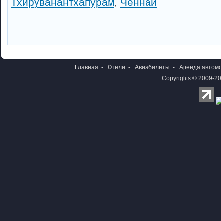
Тхируванантхапурам
,
Ченнай
Главная
-
Отели
-
Авиабилеты
-
Аренда автом
Copyrights © 2009-20