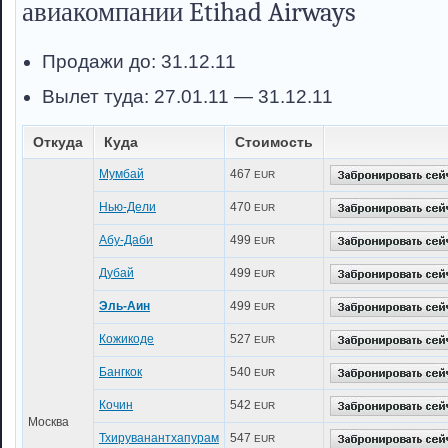
авиакомпании Etihad Airways
Продажи до: 31.12.11
Вылет туда: 27.01.11 — 31.12.11
Откуда
Куда
Стоимость
Мумбай
467
EUR
Нью-Дели
470
EUR
Абу-Даби
499
EUR
Дубай
499
EUR
Эль-Аин
499
EUR
Кожикоде
527
EUR
Бангкок
540
EUR
Кочин
542
EUR
Москва
Тхируванантхапурам
547
EUR