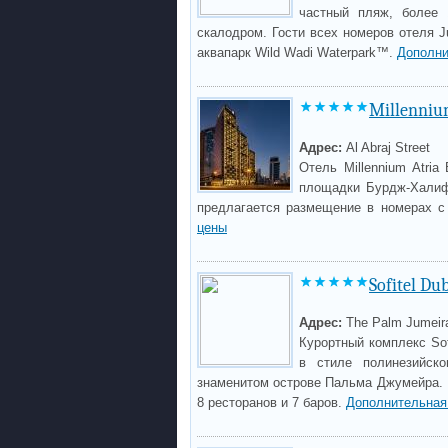
частный пляж, более 
скалодром. Гости всех номеров отеля J
аквапарк Wild Wadi Waterpark™.
Дополни
Millennium
Адрес:
Al Abraj Street
Отель Millennium Atri
площадки Бурдж-Халифа
предлагается размещение в номерах с
цены
Sofitel Du
Адрес:
The Palm Jumeira
Курортный комплекс Sof
в стиле полинезийско
знаменитом острове Пальма Джумейра. 
8 ресторанов и 7 баров.
Дополнительная