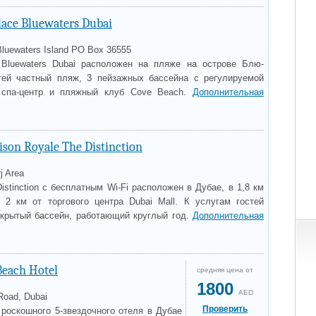
lace Bluewaters Dubai
Bluewaters Island PO Box 36555
 Bluewaters Dubai расположен на пляже на острове Блю-
тей частный пляж, 3 пейзажных бассейна с регулируемой
, спа-центр и пляжный клуб Cove Beach.
Дополнительная
son Royale The Distinction
j Area
tinction с бесплатным Wi-Fi расположен в Дубае, в 1,8 км
2 км от торгового центра Dubai Mall. К услугам гостей
открытый бассейн, работающий круглый год.
Дополнительная
Beach Hotel
средняя цена от
1800
AED
Road, Dubai
Проверить
 роскошного 5-звездочного отеля в Дубае