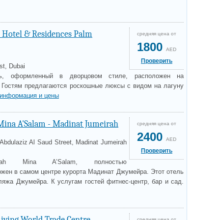
 Hotel & Residences Palm
средняя цена от
1800
AED
Проверить
t, Dubai
ль, оформленный в дворцовом стиле, расположен на
 Гостям предлагаются роскошные люксы с видом на лагуну
информация и цены
Mina A'Salam - Madinat Jumeirah
средняя цена от
2400
AED
Abdulaziz Al Saud Street, Madinat Jumeirah
Проверить
irah Mina A’Salam, полностью
ожен в самом центре курорта Мадинат Джумейра. Этот отель
ляжа Джумейра. К услугам гостей фитнес-центр, бар и сад.
iving World Trade Centre
средняя цена от