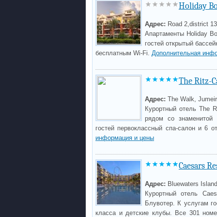
Holiday B
Адрес:
Road 2,district 
Апартаменты Holiday Bo
гостей открытый бассей
бесплатным Wi-Fi.
Дополнительная инфо
The Ritz-C
Адрес:
The Walk, Jumei
Курортный отель The R
рядом со знаменитой 
гостей первоклассный спа-салон и 6 
информация и цены
Caesars Re
Адрес:
Bluewaters Islan
Курортный отель Caes
Блувотер. К услугам г
класса и детские клубы. Все 301 ном