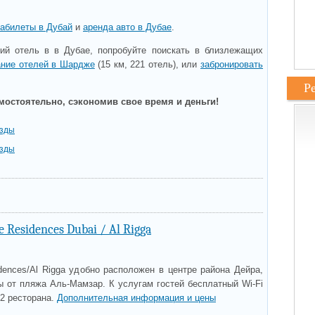
абилеты в Дубай
и
аренда авто в Дубае
.
ий отель в в Дубае, попробуйте поискать в близлежащих
ание отелей в Шардже
(15 км, 221 отель), или
забронировать
Р
мостоятельно, сэкономив свое время и деньги!
езды
езды
e Residences Dubai / Al Rigga
dences/Al Rigga удобно расположен в центре района Дейра,
ы от пляжа Аль-Мамзар. К услугам гостей бесплатный Wi-Fi
 2 ресторана.
Дополнительная информация и цены