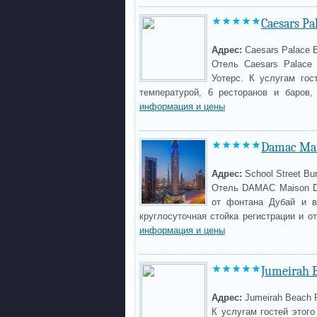
Caesars Pa
Адрес:
Caesars Palace 
Отель Caesars Palace
Уотерс. К услугам гос
температурой, 6 ресторанов и баров
информация и цены
Damac Mai
Адрес:
School Street Bur
Отель DAMAC Maison Dis
от фонтана Дубай и в 
круглосуточная стойка регистрации и 
информация и цены
Jumeirah 
Адрес:
Jumeirah Beach 
К услугам гостей этого