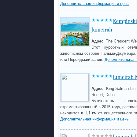
Дополнительная информация и цены
Kempinski
Jumeirah
Адрес:
The Crescent Wes
Этот курортный оте
живописном острове Пальма-Джумейра.
или Персидский залив.
Дополнительная 
Jumeirah 
Адрес:
King Salman bin 
Resort, Dubai
Бутик-отель Jume
отремонтированный в 2015 году, распол
находится в 1,1 км от общественного п
Дополнительная информация и цены
Jumeirah L