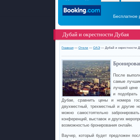
Бесплатное 
Дубай и окрестности Дубая
Главная
—
Отели
—
ОАЭ
— Дубай и окрестности Д
Бронирован
После выполн
самые лучшие
лучшей цене 
и подобрать
Дубае, сравнить цены и номера гос
двухместный, трехместный и другие н
можно самостоятельно забронироват
конференций, выставок и других меропри
возможностью бронирования онлайн.
Ваучер, который будет предложен пос