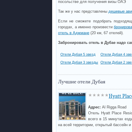
посольстве для получения визы ОАЭ
Так же у нас представлены
дешевые ави
Если не сможете подобрать подходящ
городах, а именно произвести
брониров
отель в Аджмане
(20 км, 67 отелей).
Забронировать отель в Дубае надо са
Отели Дубая 5 звезд
Отели Дубая 4 зв
Отели Дубая 3 звезды
Отели Дубая 2 зв
Лучшие отели Дубая
Hyatt Plac
Адрес:
Al Rigga Road
Отель Hyatt Place Resi
всего в 15 минутах езд
на всей территории, открытый бассейн и