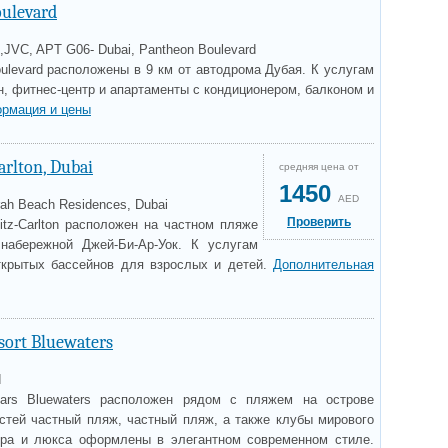
oulevard
13,JVC, APT G06- Dubai, Pantheon Boulevard
ulevard расположены в 9 км от автодрома Дубая. К услугам
н, фитнес-центр и апартаменты с кондиционером, балконом и
рмация и цены
arlton, Dubai
средняя цена от
1450
AED
rah Beach Residences, Dubai
Проверить
itz-Carlton расположен на частном пляже
набережной Джей-Би-Ар-Уок. К услугам
открытых бассейнов для взрослых и детей.
Дополнительная
sort Bluewaters
d
ars Bluewaters расположен рядом с пляжем на острове
остей частный пляж, частный пляж, а также клубы мирового
ера и люкса оформлены в элегантном современном стиле.