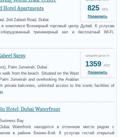
825
nd Hotel Apartments
AED
Проверить
d, 2nd Zabeel Road, Dubai
 в комплексе Всемирный торговый центр Дубай. К услугам
оборудованный тренажерный зал и бесплатный Wi-Fi.
abeel Saray
средняя цена от
1359
AED
st), Palm Jumeirah, Dubai
Проверить
es walk from the beach. Situated on the West
Palm Jumeirah and overlooking the Arabian
th private balconies, unlimited access to the iconic facilities of
ны
lu Hotel, Dubai Waterfront
 Business Bay
Dubai Waterfront находится в отличном месте рядом с
алом в районе Бизнес-Бэй. К услугам гостей открытый