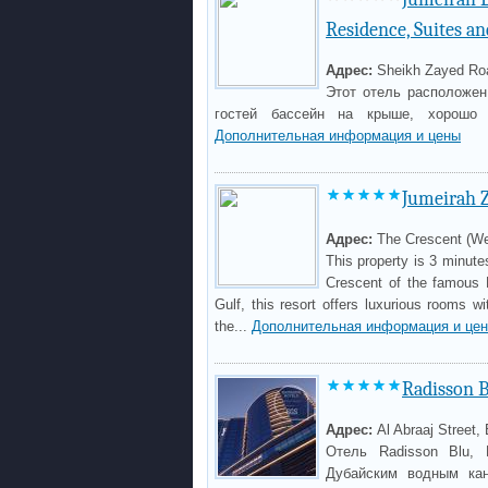
Residence, Suites a
Адрес:
Sheikh Zayed Roa
Этот отель расположен
гостей бассейн на крыше, хорошо 
Дополнительная информация и цены
Jumeirah Z
Адрес:
The Crescent (We
This property is 3 minut
Crescent of the famous 
Gulf, this resort offers luxurious rooms wi
the...
Дополнительная информация и це
Radisson B
Адрес:
Al Abraaj Street,
Отель Radisson Blu, 
Дубайским водным кан