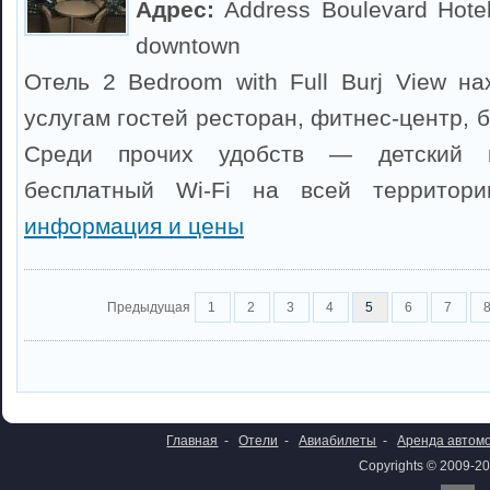
Адрес:
Address Boulevard Hotel
downtown
Отель 2 Bedroom with Full Burj View на
услугам гостей ресторан, фитнес-центр, 
Среди прочих удобств — детский к
бесплатный Wi-Fi на всей территор
информация и цены
Предыдущая
1
2
3
4
5
6
7
Главная
-
Отели
-
Авиабилеты
-
Аренда автом
Copyrights © 2009-20