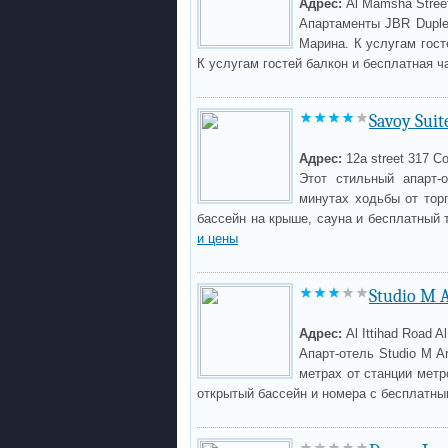
Адрес:
Al Mamsha Stree
Апартаменты JBR Duple
Марина. К услугам гост
К услугам гостей балкон и бесплатная ч
Savoy Suit
Адрес:
12a street 317 C
Этот стильный апарт-
минутах ходьбы от торг
бассейн на крыше, сауна и бесплатный
и цены
Studio M A
Адрес:
Al Ittihad Road A
Апарт-отель Studio M Ar
метрах от станции метр
открытый бассейн и номера с бесплатны