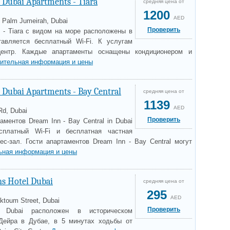
 Dubai Apartments - Tiara
средняя цена от
1200
AED
- Palm Jumeirah, Dubai
Проверить
 - Tiara с видом на море расположены в
тавляется бесплатный Wi-Fi. К услугам
-центр. Каждые апартаменты оснащены кондиционером и
ительная информация и цены
Dubai Apartments - Bay Central
средняя цена от
1139
AED
Rd, Dubai
Проверить
аментов Dream Inn - Bay Central in Dubai
сплатный Wi-Fi и бесплатная частная
ес-зал. Гости апартаментов Dream Inn - Bay Central могут
ьная информация и цены
ns Hotel Dubai
средняя цена от
295
AED
ktoum Street, Dubai
Проверить
 Dubai расположен в историческом
Дейра в Дубае, в 5 минутах ходьбы от