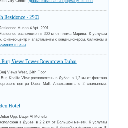
eira City Centre.
Дополнительная информация и цены
h Residence - 2901
esidence Murjan 4 Apt. 2901
Residence расположен в 300 м от пляжа Марина. К услугам
н, фитнес-центр и апартаменты с кондиционером, балконом и
рмация и цены
 Burj Views Tower, Downtown Dubai
urj Views West, 24th Floor
Burj Khalifa View расположены в Дубае, в 1,2 км от фонтана
оргового центра Dubai Mall. Апартаменты с 2 спальнями.
rden Hotel
 Dubai Opp. Baqer Al Moheibi
асположен в Дубае, в 2,2 км от Большой мечети. К услугам
атная частная парковка, открытый бассейн и фитнес-центр. В