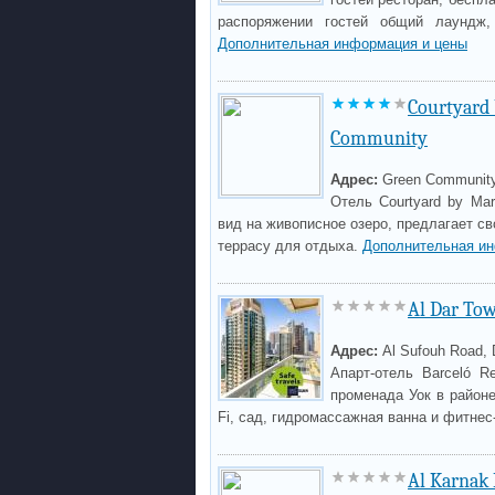
распоряжении гостей общий лаундж, 
Дополнительная информация и цены
Courtyard 
Community
Адрес:
Green Community
Отель Courtyard by Mar
вид на живописное озеро, предлагает св
террасу для отдыха.
Дополнительная и
Al Dar To
Адрес:
Al Sufouh Road, 
Апарт-отель Barceló R
променада Уок в район
Fi, сад, гидромассажная ванна и фитнес
Al Karnak 