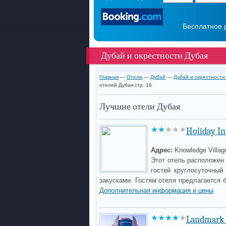
Бесплатное 
Дубай и окрестности Дубая
Главная
—
Отели
—
Дубай
—
Дубай и окрестности
отелей Дубая стр. 16
Лучшие отели Дубая
Holiday In
Адрес:
Knowledge Villag
Этот отель расположен 
гостей круглосуточный
закусками. Гостям отеля предлагается 
Дополнительная информация и цены
Landmark 