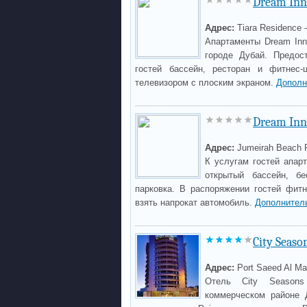
Dream Inn
Адрес:
Tiara Residence 
Апартаменты Dream Inn
городе Дубай. Предос
гостей бассейн, ресторан и фитнес
телевизором с плоским экраном.
Дополн
Dream Inn 
Адрес:
Jumeirah Beach 
К услугам гостей апарт
открытый бассейн, бе
парковка. В распоряжении гостей фитн
взять напрокат автомобиль.
Дополнител
City Seaso
Адрес:
Port Saeed Al Ma
Отель City Seasons
коммерческом районе 