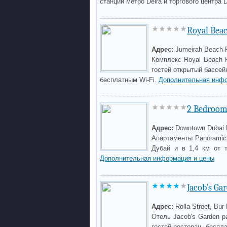
станции метро Deira и торгового центра D
Royal Beac
Адрес:
Jumeirah Beach R
Комплекс Royal Beach 
гостей открытый бассей
бесплатным Wi-Fi.
Дополнительная инфо
2 Bedroom
Адрес:
Downtown Dubai B
Апартаменты Panoramic 
Дубай и в 1,4 км от т
Дополнительная информация и цены
Jacob's Ga
Адрес:
Rolla Street, Bur
Отель Jacob's Garden р
гостей ресторан, беспл