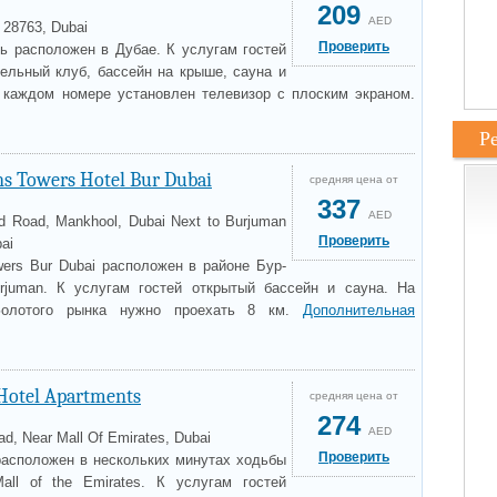
209
AED
t 28763, Dubai
Проверить
ль расположен в Дубае. К услугам гостей
ельный клуб, бассейн на крыше, сауна и
 каждом номере установлен телевизор с плоским экраном.
Р
ns Towers Hotel Bur Dubai
средняя цена от
337
AED
ed Road, Mankhool, Dubai Next to Burjuman
Проверить
bai
wers Bur Dubai расположен в районе Бур-
rjuman. К услугам гостей открытый бассейн и сауна. На
 Золотого рынка нужно проехать 8 км.
Дополнительная
 Hotel Apartments
средняя цена от
274
AED
d, Near Mall Of Emirates, Dubai
Проверить
 расположен в нескольких минутах ходьбы
all of the Emirates. К услугам гостей