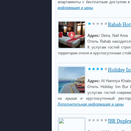
апартаменты с бесплатным доступом в
информация и цены
Rahab Hot
Адрес:
Deira, Naif Area
Отель Rahab находится
К услугам гостей стро
территории отеля и круглосуточная стой
Holiday In
Адрес:
Al Hamriya Khale
Отель Holiday Inn Bur
услугам гостей соврем
на крыше и круглосуточный рестор
Дополнительная информация и цены
JBR Duple