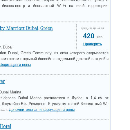
бизнес-центр и бесплатный Wi-Fi на всей территории.
by Marriott Dubai, Green
средняя цена от
420
AED
Проверить
, Dubai
riott Dubai, Green Community, из окон которого открывается
оим гостям открытый бассейн с отдельной детской секцией и
нформация и цены
wer
Dubai Marina
esidences Dubai Marina расположен в Дубае, в 1,4 км от
е Джумейра-Бич-Резиденс. К услугам гостей бесплатный Wi-
-зал.
Дополнительная информация и цены
Hotel