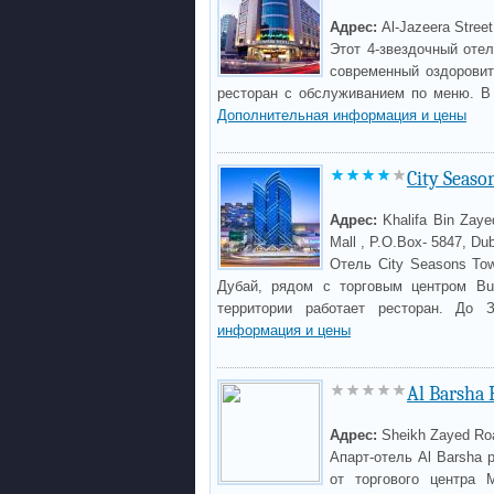
Адрес:
Al-Jazeera Stree
Этот 4-звездочный оте
современный оздоровит
ресторан с обслуживанием по меню. В
Дополнительная информация и цены
City Seaso
Адрес:
Khalifa Bin Zay
Mall , P.O.Box- 5847, Du
Отель City Seasons To
Дубай, рядом с торговым центром Bu
территории работает ресторан. До
информация и цены
Al Barsha
Адрес:
Sheikh Zayed Roa
Апарт-отель Al Barsha
от торгового центра M