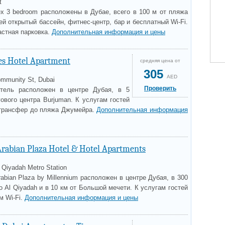
t
x 3 bedroom расположены в Дубае, всего в 100 м от пляжа
ей открытый бассейн, фитнес-центр, бар и бесплатный Wi-Fi.
астная парковка.
Дополнительная информация и цены
es Hotel Apartment
средняя цена от
305
AED
ommunity St, Dubai
Проверить
отель расположен в центре Дубая, в 5
ового центра Burjuman. К услугам гостей
 трансфер до пляжа Джумейра.
Дополнительная информация
rabian Plaza Hotel & Hotel Apartments
l Qiyadah Metro Station
abian Plaza by Millennium расположен в центре Дубая, в 300
о Al Qiyadah и в 10 км от Большой мечети. К услугам гостей
м Wi-Fi.
Дополнительная информация и цены