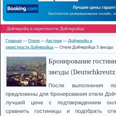
Лучшие цены гаран
Бесплатное резервирование онлайн, о
Дойчкройц и окрестности Дойчкройца
Главная
—
Отели
—
Австрия
—
Дойчкройц и
окрестности Дойчкройца
— Отели Дойчкройца 3 звезды
Бронирование гостини
звезды (Deutschkreutz
После выполнения п
предложены для бронирования отели Дойч
лучшей цене с подтверждением онл
сравнить гостиницы и подобрать оте