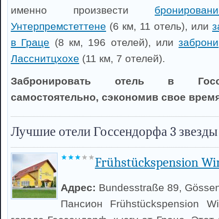
именно произвести
брониров
Унтерпремстеттене
(6 км, 11 отель), или
з
в Граце
(8 км, 196 отелей), или
заброни
Ласснитцхохе
(11 км, 7 отелей).
Забронировать отель в Гос
самостоятельно, сэкономив свое время
Лучшие отели Госсендорфа 3 звезды
Frühstückspension Wi
Адрес:
Bundesstraße 89, Gössen
Пансион Frühstückspension W