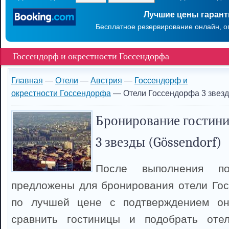
Лучшие цены гаран
Бесплатное резервирование онлайн, о
Госсендорф и окрестности Госсендорфа
Главная
—
Отели
—
Австрия
—
Госсендорф и
окрестности Госсендорфа
— Отели Госсендорфа 3 звез
Бронирование гостини
3 звезды (Gössendorf)
После выполнения п
предложены для бронирования отели Го
по лучшей цене с подтверждением он
сравнить гостиницы и подобрать оте