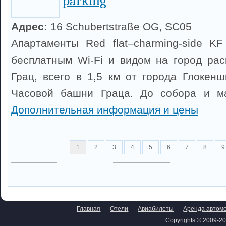
parking
Адрес:
16 Schubertstraße OG, SC05
Апартаменты Red flat–charming-side KF 
бесплатным Wi-Fi и видом на город ра
Грац, всего в 1,5 км от города Глокенш
Часовой башни Граца. До собора и м
Дополнительная информация и цены
1
2
3
4
5
6
7
8
9
Главная
-
Отели
-
Авиабилеты
-
Аренда автом
Copyrights © 2009-20