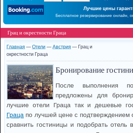
Лучшие цены гаран
Бесплатное резервирование онлайн, о
Грац и окрестности Граца
Главная
—
Отели
—
Австрия
— Грац и
окрестности Граца
Бронирование гостиниц
После выполнения п
предложены для брони
лучшие отели Граца так и дешевые г
Граца
по лучшей цене с подтверждением 
сравнить гостиницы и подобрать отель в