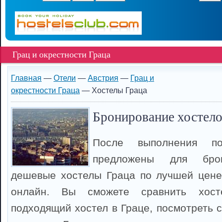
Грац и окрестности Граца
Главная
—
Отели
—
Австрия
—
Грац и
окрестности Граца
— Хостелы Граца
Бронирование хостелов
После выполнения п
предложены для бро
дешевые хостелы Граца по лучшей цене
онлайн. Вы сможете сравнить хост
подходящий хостел в Граце, посмотреть 