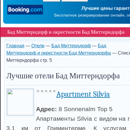
Лучшие цены гаран
Бесплатное резервирование онлайн, о
Бад Миттерндорф и окрестности Бад Миттерндорфа
Главная
—
Отели
—
Бад Миттерндорф
—
Бад
Миттерндорф и окрестности Бад Миттерндорфа
— Списо
Миттерндорфа стр. 5
Лучшие отели Бад Миттерндорфа
Apartment Silvia
Адрес:
8 Sonnenalm Top 5
Апартаменты Silvia с видом на
3,1 км от Гриминтерме. К услугам