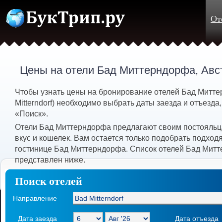
От
Цены на отели Бад Миттерндорфа, Авс
Чтобы узнать цены на бронирование отелей Бад Митт
Mitterndorf) необходимо выбрать даты заезда и отъезда,
«Поиск».
Отели Бад Миттерндорфа предлагают своим постояльц
вкус и кошелек. Вам остается только подобрать подхо
гостинице Бад Миттерндорфа. Список отелей Бад Мит
представлен ниже.
Поиск отелей
Направление
Дата заезда
Дата отъезда