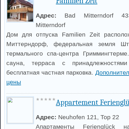
Familien Zeit
Адрес:
Bad Mitterndorf 4
Mitterndorf
Дом для отпуска Familien Zeit распол
Миттерндорф, федеральная земля Ш
термального спа-центра Гриммингтерме
сауна, терраса с принадлежностям
бесплатная частная парковка.
Дополните
цены
Appartement Feriengl
Адрес:
Neuhofen 121, Top 22
Апартаменты Ferienglück 