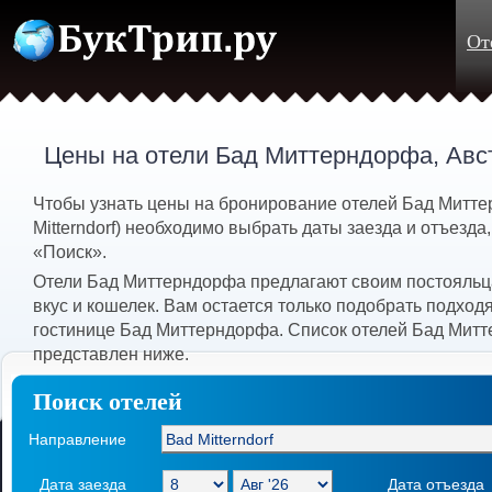
От
Цены на отели Бад Миттерндорфа, Авс
Чтобы узнать цены на бронирование отелей Бад Митт
Mitterndorf) необходимо выбрать даты заезда и отъезда,
«Поиск».
Отели Бад Миттерндорфа предлагают своим постояльц
вкус и кошелек. Вам остается только подобрать подхо
гостинице Бад Миттерндорфа. Список отелей Бад Мит
представлен ниже.
Поиск отелей
Направление
Дата заезда
Дата отъезда