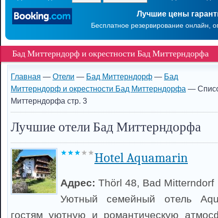
Лучшие цены гаран
Бесплатное резервирование онлайн, о
Бад Миттерндорф и окрестности Бад Миттерндорфа
Главная
—
Отели
—
Бад Миттерндорф
—
Бад
Миттерндорф и окрестности Бад Миттерндорфа
— Списо
Миттерндорфа стр. 3
Лучшие отели Бад Миттерндорфа
Hotel Aquamarin
Адрес:
Thörl 48, Bad Mitterndorf
Уютный семейный отель Aqua
гостям уютную и романтическую атмос