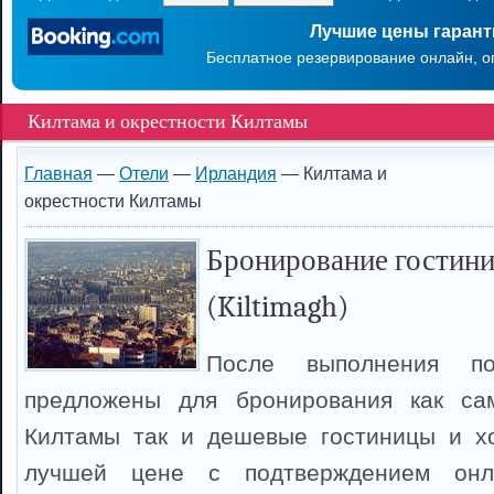
Лучшие цены гаран
Бесплатное резервирование онлайн, о
Килтама и окрестности Килтамы
Главная
—
Отели
—
Ирландия
— Килтама и
окрестности Килтамы
Бронирование гостини
(Kiltimagh)
После выполнения п
предложены для бронирования как са
Килтамы так и дешевые гостиницы и х
лучшей цене с подтверждением онл