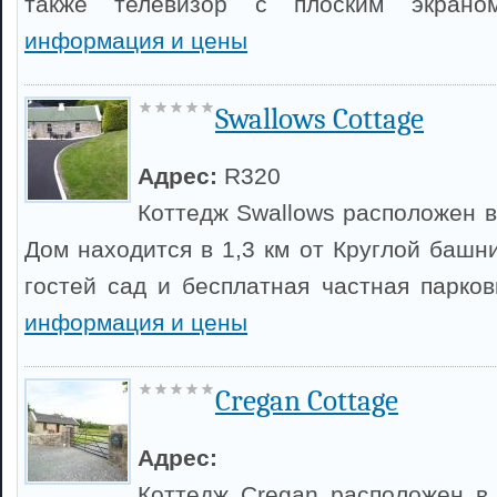
также телевизор с плоским экран
информация и цены
Swallows Cottage
Адрес:
R320
Коттедж Swallows расположен в
Дом находится в 1,3 км от Круглой башн
гостей сад и бесплатная частная парко
информация и цены
Cregan Cottage
Адрес:
Коттедж Cregan расположен в