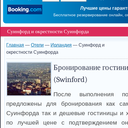
Лучшие цены гаран
Бесплатное резервирование онлайн, о
Суинфорд и окрестности Суинфорда
Главная
—
Отели
—
Ирландия
— Суинфорд и
окрестности Суинфорда
Бронирование гостин
(Swinford)
После выполнения п
предложены для бронирования как са
Суинфорда так и дешевые гостиницы и 
по лучшей цене с подтверждением он