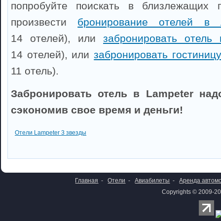
попробуйте поискать в близлежащих 
произвести
бронирование отелей в 
14 отелей), или
забронировать отель 
14 отелей), или
забронировать гостиницу
11 отель).
Забронировать отель в Lampeter над
сэкономив свое время и деньги!
Отели Lampeter 3 звезды
Главная
-
Отели
-
Авиабилеты
-
Аренда автом
Copyrights © 2009-20